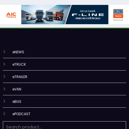
eNEWS
eTRUCK
eTRAILER
eVAN
eBUS
ePODCAST