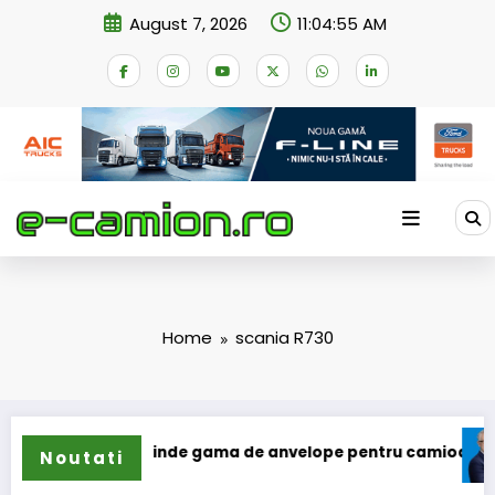
Skip
August 7, 2026
11:04:55 AM
to
content
Home
scania R730
Sailun își extinde gama de anvelope pentru camioane
Lar
Noutati