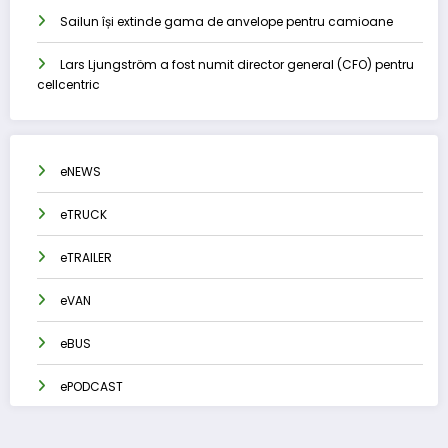
Sailun își extinde gama de anvelope pentru camioane
Lars Ljungström a fost numit director general (CFO) pentru
cellcentric
eNEWS
eTRUCK
eTRAILER
eVAN
eBUS
ePODCAST