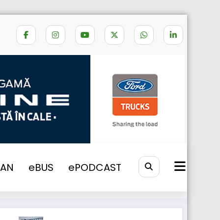
Home
SCANIA L
VAN
eBUS
ePODCAST