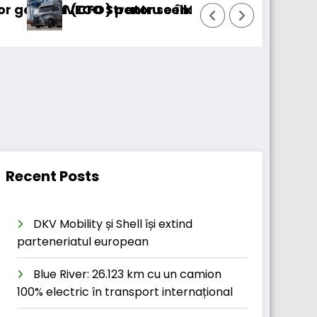
) pentru cellcentric
 Strator se întoarce
BursaTransport/123
Recent Posts
DKV Mobility și Shell își extind
parteneriatul european
Blue River: 26.123 km cu un camion
100% electric în transport internațional