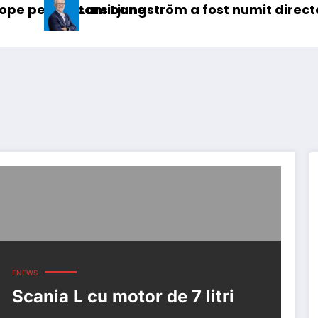
mioane
s Ljungström a fost numit director general (CFO
IVECO
ENEWS
Scania L cu motor de 7 litri