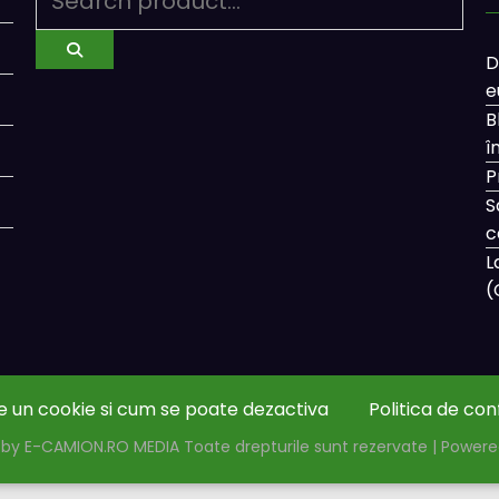
D
e
B
î
P
S
c
L
(
e un cookie si cum se poate dezactiva
Politica de con
by E-CAMION.RO MEDIA Toate drepturile sunt rezervate | Power