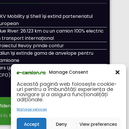
KV Mobility și Shell își extind parteneriatul
uropean
lue River: 26.123 km cu un camion 100% electric
n transport internațional
roiectul Revoy prinde contur
ailun își extinde gama de anvelope pentru
amioane
ars Ljungström a fost numit director general
Manage Consent
CFO) pentru cellcentric
Această pagină web folosește cookie-
uri pentru a îmbunătăți experiența de
navigare și a asigura funcționalițăți
adiționale.
fidentialitate
Despre noi
Manage services
ed By
SpiceThemes
Accept
Deny
View preferences