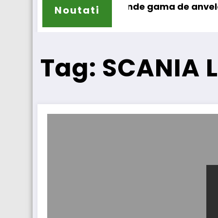
Sailun își extinde gama de anvelope pentru ca
Lar
Noutati
Tag: SCANIA L