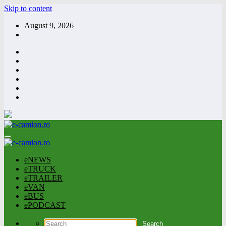
Skip to content
August 9, 2026
eNEWS
eTRUCK
eTRAILER
eVAN
eBUS
ePODCAST