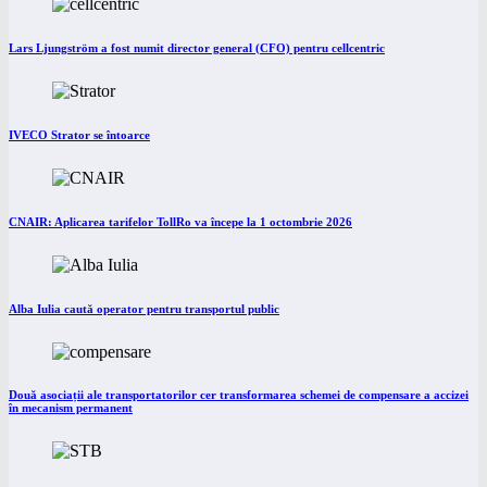
Lars Ljungström a fost numit director general (CFO) pentru cellcentric
IVECO Strator se întoarce
CNAIR: Aplicarea tarifelor TollRo va începe la 1 octombrie 2026
Alba Iulia caută operator pentru transportul public
Două asociații ale transportatorilor cer transformarea schemei de compensare a accizei
în mecanism permanent