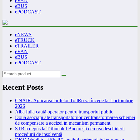
eVAN
eBUS
ePODCAST
eNEWS
eTRUCK
eTRAILER
eVAN
eBUS
ePODCAST
Recent Posts
CNAIR: Aplicarea tarifelor TollRo va începe la 1 octombrie
2026
Alba Iulia caută operator pentru transportul public
Două asociații ale transportatorilor cer transformarea schemei
de compensare a accizei în mecanism permanent
STB a depus la Tribunalul București cererea deschiderii
procedurii de insolvență
DKV Mobility și Shell își extind parteneriatul european