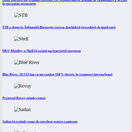
Două asociații ale transportatorilor cer transformarea schemei de compensare a accizei
în mecanism permanent
STB a depus la Tribunalul București cererea deschiderii procedurii de insolvență
DKV Mobility și Shell își extind parteneriatul european
Blue River: 26.123 km cu un camion 100% electric în transport internațional
Proiectul Revoy prinde contur
Sailun își extinde gama de anvelope pentru camioane