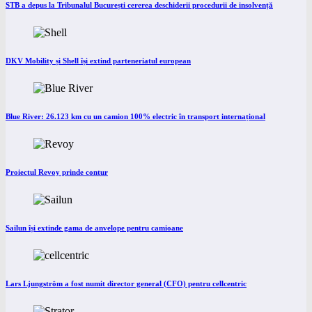
STB a depus la Tribunalul București cererea deschiderii procedurii de insolvență
DKV Mobility și Shell își extind parteneriatul european
Blue River: 26.123 km cu un camion 100% electric în transport internațional
Proiectul Revoy prinde contur
Sailun își extinde gama de anvelope pentru camioane
Lars Ljungström a fost numit director general (CFO) pentru cellcentric