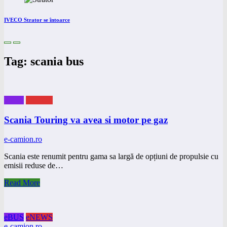
IVECO Strator se întoarce
Tag: scania bus
eBUS
eNEWS
Scania Touring va avea si motor pe gaz
e-camion.ro
Scania este renumit pentru gama sa largă de opțiuni de propulsie cu
emisii reduse de…
Read More
eBUS
eNEWS
e-camion.ro