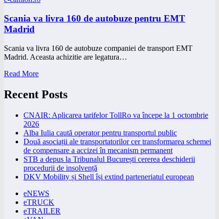
Scania va livra 160 de autobuze pentru EMT
Madrid
Scania va livra 160 de autobuze companiei de transport EMT
Madrid. Aceasta achizitie are legatura…
Read More
Recent Posts
CNAIR: Aplicarea tarifelor TollRo va începe la 1 octombrie
2026
Alba Iulia caută operator pentru transportul public
Două asociații ale transportatorilor cer transformarea schemei
de compensare a accizei în mecanism permanent
STB a depus la Tribunalul București cererea deschiderii
procedurii de insolvență
DKV Mobility și Shell își extind parteneriatul european
eNEWS
eTRUCK
eTRAILER