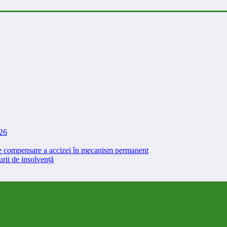
026
 de compensare a accizei în mecanism permanent
rii de insolvență