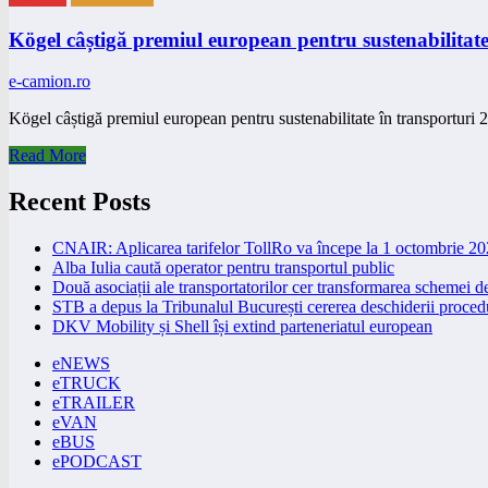
Kögel câștigă premiul european pentru sustenabilitate
e-camion.ro
Kögel câștigă premiul european pentru sustenabilitate în transportur
Read More
Recent Posts
CNAIR: Aplicarea tarifelor TollRo va începe la 1 octombrie 2
Alba Iulia caută operator pentru transportul public
Două asociații ale transportatorilor cer transformarea schemei
STB a depus la Tribunalul București cererea deschiderii procedu
DKV Mobility și Shell își extind parteneriatul european
eNEWS
eTRUCK
eTRAILER
eVAN
eBUS
ePODCAST