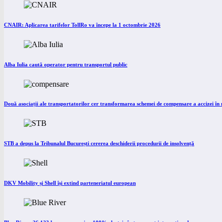
CNAIR: Aplicarea tarifelor TollRo va începe la 1 octombrie 2026
Alba Iulia caută operator pentru transportul public
Două asociații ale transportatorilor cer transformarea schemei de compensare a accizei î
STB a depus la Tribunalul București cererea deschiderii procedurii de insolvență
DKV Mobility și Shell își extind parteneriatul european