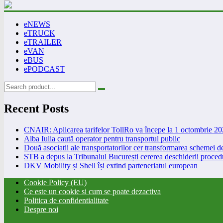
eNEWS
eTRUCK
eTRAILER
eVAN
eBUS
ePODCAST
Recent Posts
CNAIR: Aplicarea tarifelor TollRo va începe la 1 octombrie 2
Alba Iulia caută operator pentru transportul public
Două asociații ale transportatorilor cer transformarea schemei
STB a depus la Tribunalul București cererea deschiderii procedu
DKV Mobility și Shell își extind parteneriatul european
Cookie Policy (EU)
Ce este un cookie si cum se poate dezactiva
Politica de confidentialitate
Despre noi