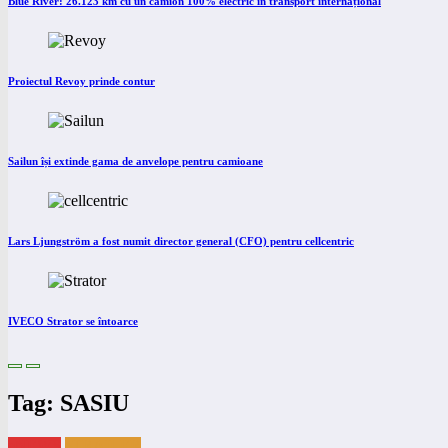
Blue River: 26.123 km cu un camion 100% electric în transport internațional
Proiectul Revoy prinde contur
Sailun își extinde gama de anvelope pentru camioane
Lars Ljungström a fost numit director general (CFO) pentru cellcentric
IVECO Strator se întoarce
Tag: SASIU
eNEWS
eTRAILER