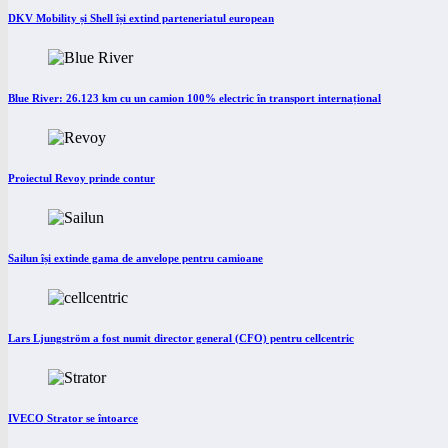
DKV Mobility și Shell își extind parteneriatul european
Blue River: 26.123 km cu un camion 100% electric în transport internațional
Proiectul Revoy prinde contur
Sailun își extinde gama de anvelope pentru camioane
Lars Ljungström a fost numit director general (CFO) pentru cellcentric
IVECO Strator se întoarce