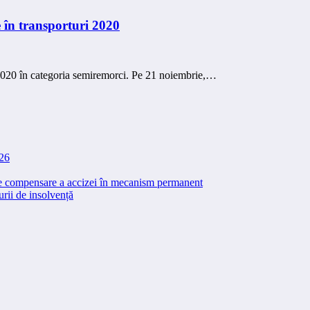
 în transporturi 2020
i 2020 în categoria semiremorci. Pe 21 noiembrie,…
026
 de compensare a accizei în mecanism permanent
rii de insolvență