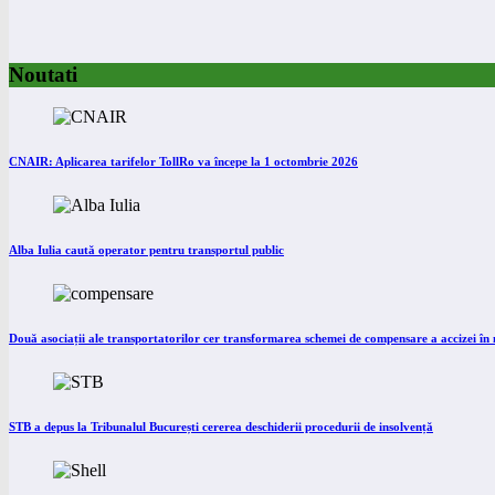
Noutati
CNAIR: Aplicarea tarifelor TollRo va începe la 1 octombrie 2026
Alba Iulia caută operator pentru transportul public
Două asociații ale transportatorilor cer transformarea schemei de compensare a accizei î
STB a depus la Tribunalul București cererea deschiderii procedurii de insolvență