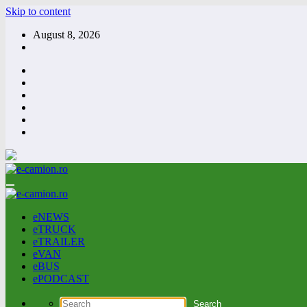
Skip to content
August 8, 2026
eNEWS
eTRUCK
eTRAILER
eVAN
eBUS
ePODCAST