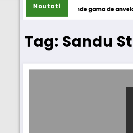
Noutati
ilun își extinde gama de anvelope pentru cam
Lars
Tag: Sandu St