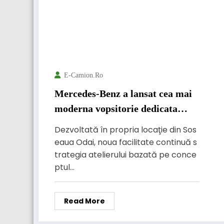
E-Camion.ro
Mercedes-Benz a lansat cea mai
moderna vopsitorie dedicata
camioanelor, autocarelor si
Dezvoltată în propria locaţie din Sos
autobuzelor
eaua Odai, noua facilitate continuă s
trategia atelierului bazată pe conce
ptul…
Read More