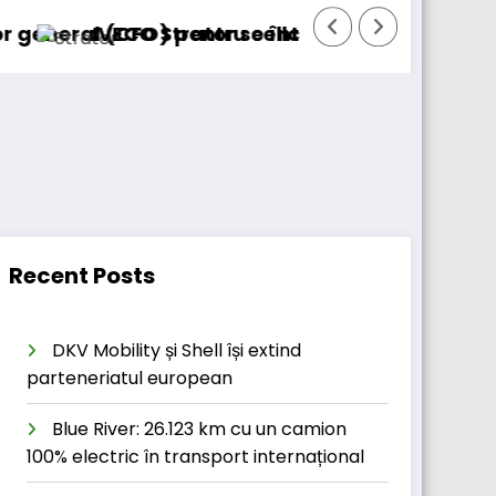
 pentru cellcentric
trator se întoarce
BursaTransport/123ca
Recent Posts
DKV Mobility și Shell își extind
parteneriatul european
Blue River: 26.123 km cu un camion
100% electric în transport internațional