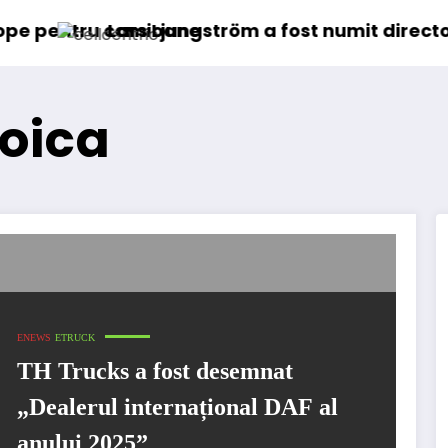
ioane
 Ljungström a fost numit director general (CFO)
IVECO S
oica
ENEWS
ETRUCK
TH Trucks a fost desemnat
„Dealerul internațional DAF al
anului 2025”