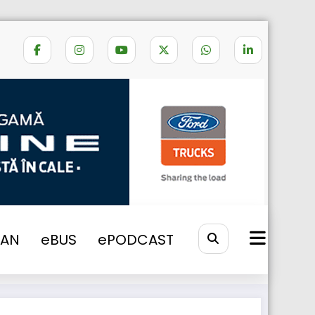
Home
Sandu Stoica
VAN
eBUS
ePODCAST