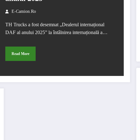
E-Camion.ro
TH Trucks a fost desemnat „Dealerul internațional
DAF al anului 2025” la întâlnirea internațională a…
Read More