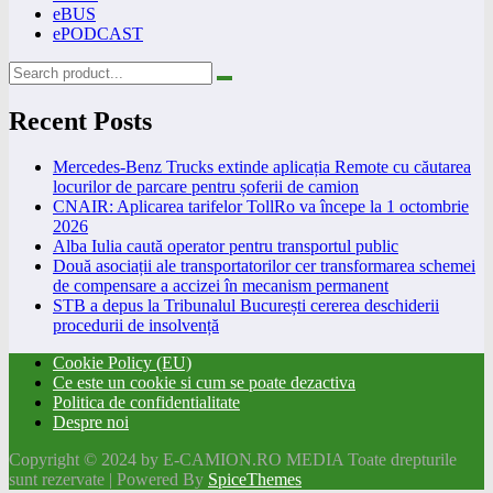
eBUS
ePODCAST
Recent Posts
Mercedes-Benz Trucks extinde aplicația Remote cu căutarea
locurilor de parcare pentru șoferii de camion
CNAIR: Aplicarea tarifelor TollRo va începe la 1 octombrie
2026
Alba Iulia caută operator pentru transportul public
Două asociații ale transportatorilor cer transformarea schemei
de compensare a accizei în mecanism permanent
STB a depus la Tribunalul București cererea deschiderii
procedurii de insolvență
Cookie Policy (EU)
Ce este un cookie si cum se poate dezactiva
Politica de confidentialitate
Despre noi
Copyright © 2024 by E-CAMION.RO MEDIA Toate drepturile
sunt rezervate | Powered By
SpiceThemes