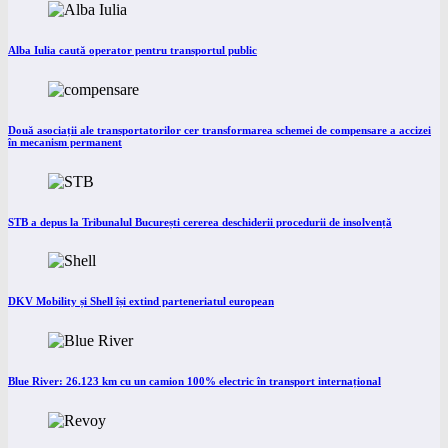
Alba Iulia caută operator pentru transportul public
Două asociații ale transportatorilor cer transformarea schemei de compensare a accizei
în mecanism permanent
STB a depus la Tribunalul București cererea deschiderii procedurii de insolvență
DKV Mobility și Shell își extind parteneriatul european
Blue River: 26.123 km cu un camion 100% electric în transport internațional