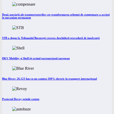
Două asociații ale transportatorilor cer transformarea schemei de compensare a accizei
în mecanism permanent
STB a depus la Tribunalul București cererea deschiderii procedurii de insolvență
DKV Mobility și Shell își extind parteneriatul european
Blue River: 26.123 km cu un camion 100% electric în transport internațional
Proiectul Revoy prinde contur