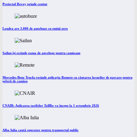
Proiectul Revoy prinde contur
Londra are 3.000 de autobuze cu emisii zero
Sailun își extinde gama de anvelope pentru camioane
Mercedes-Benz Trucks extinde aplicația Remote cu căutarea locurilor de parcare pentru
șoferii de camion
CNAIR: Aplicarea tarifelor TollRo va începe la 1 octombrie 2026
Alba Iulia caută operator pentru transportul public