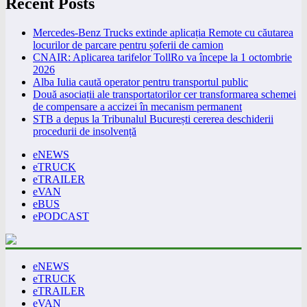
Recent Posts
Mercedes-Benz Trucks extinde aplicația Remote cu căutarea
locurilor de parcare pentru șoferii de camion
CNAIR: Aplicarea tarifelor TollRo va începe la 1 octombrie
2026
Alba Iulia caută operator pentru transportul public
Două asociații ale transportatorilor cer transformarea schemei
de compensare a accizei în mecanism permanent
STB a depus la Tribunalul București cererea deschiderii
procedurii de insolvență
eNEWS
eTRUCK
eTRAILER
eVAN
eBUS
ePODCAST
eNEWS
eTRUCK
eTRAILER
eVAN