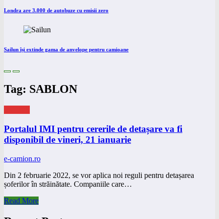
Londra are 3.000 de autobuze cu emisii zero
Sailun își extinde gama de anvelope pentru camioane
Tag: SABLON
eNEWS
Portalul IMI pentru cererile de detașare va fi
disponibil de vineri, 21 ianuarie
e-camion.ro
Din 2 februarie 2022, se vor aplica noi reguli pentru detașarea
șoferilor în străinătate. Companiile care…
Read More