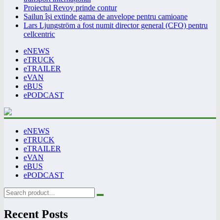
Proiectul Revoy prinde contur
Sailun își extinde gama de anvelope pentru camioane
Lars Ljungström a fost numit director general (CFO) pentru
cellcentric
eNEWS
eTRUCK
eTRAILER
eVAN
eBUS
ePODCAST
eNEWS
eTRUCK
eTRAILER
eVAN
eBUS
ePODCAST
Recent Posts