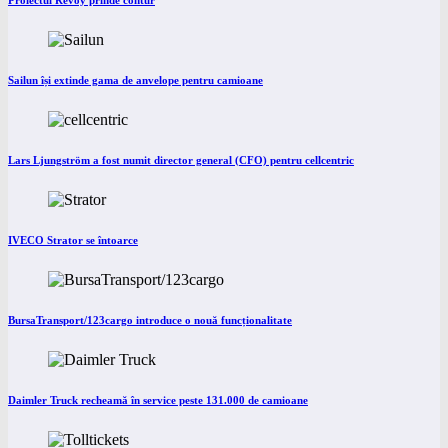
Proiectul Revoy prinde contur
Sailun își extinde gama de anvelope pentru camioane
Lars Ljungström a fost numit director general (CFO) pentru cellcentric
IVECO Strator se întoarce
BursaTransport/123cargo introduce o nouă funcționalitate
Daimler Truck recheamă în service peste 131.000 de camioane