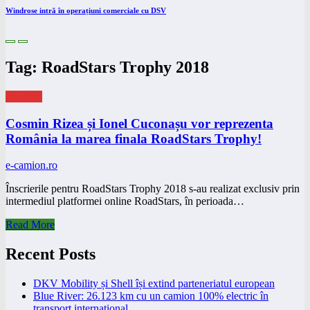
Windrose intră în operațiuni comerciale cu DSV
Tag: RoadStars Trophy 2018
eNEWS
Cosmin Rizea și Ionel Cuconașu vor reprezenta
România la marea finala RoadStars Trophy!
e-camion.ro
Înscrierile pentru RoadStars Trophy 2018 s-au realizat exclusiv prin
intermediul platformei online RoadStars, în perioada…
Read More
Recent Posts
DKV Mobility și Shell își extind parteneriatul european
Blue River: 26.123 km cu un camion 100% electric în
transport internațional