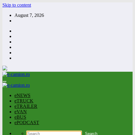
Skip to content
August 7, 2026
eNEWS
eTRUCK
eTRAILER
eVAN
eBUS
ePODCAST