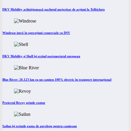
DKV Mobility achiziționează pachetul majoritar de acțiuni la Tolltickets
Windrose intră în operațiuni comerciale cu DSV
DKV Mobility și Shell își extind parteneriatul european
Blue River: 26.123 km cu un camion 100% electric în transport internațional
Proiectul Revoy prinde contur
Sailun își extinde gama de anvelope pentru camioane