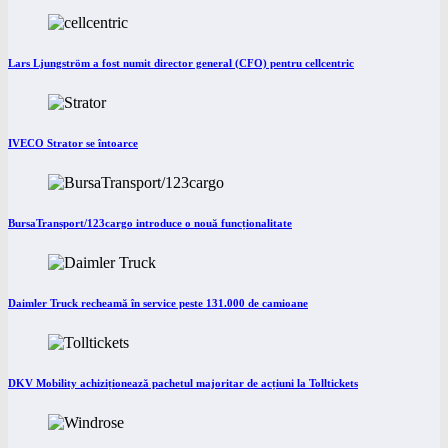
Lars Ljungström a fost numit director general (CFO) pentru cellcentric
IVECO Strator se întoarce
BursaTransport/123cargo introduce o nouă funcționalitate
Daimler Truck recheamă în service peste 131.000 de camioane
DKV Mobility achiziționează pachetul majoritar de acțiuni la Tolltickets