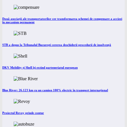
Două asociații ale transportatorilor cer transformarea schemei de compensare a accizei
în mecanism permanent
STB a depus la Tribunalul București cererea deschiderii procedurii de insolvență
DKV Mobility și Shell își extind parteneriatul european
Blue River: 26.123 km cu un camion 100% electric în transport internațional
Proiectul Revoy prinde contur