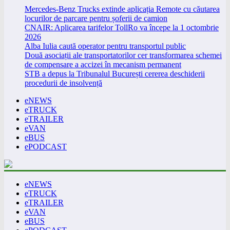
Mercedes-Benz Trucks extinde aplicația Remote cu căutarea
locurilor de parcare pentru șoferii de camion
CNAIR: Aplicarea tarifelor TollRo va începe la 1 octombrie
2026
Alba Iulia caută operator pentru transportul public
Două asociații ale transportatorilor cer transformarea schemei
de compensare a accizei în mecanism permanent
STB a depus la Tribunalul București cererea deschiderii
procedurii de insolvență
eNEWS
eTRUCK
eTRAILER
eVAN
eBUS
ePODCAST
eNEWS
eTRUCK
eTRAILER
eVAN
eBUS