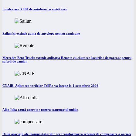
Londra are 3.000 de autobuze cu emisii zero
Sailun își extinde gama de anvelope pentru camioane
Mercedes-Benz Trucks extinde aplicația Remote cu căutarea locurilor de parcare pentru
șoferii de camion
CNAIR: Aplicarea tarifelor TollRo va începe la 1 octombrie 2026
Alba Iulia caută operator pentru transportul public
Două asociații ale transportatorilor cer transformarea schemei de compensare a accizei