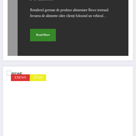
Retailerul german de produse alimentare Rewe testează
livrarea de alimente către clienți folosind un vehicul…
Read More
ENEWS
EVAN