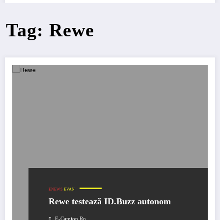
Tag: Rewe
ENEWS
EVAN
Rewe testează ID.Buzz autonom
E-Camion.ro