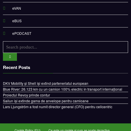
eVAN
eBUS
ePODCAST
Recent Posts
DKV Mobility și Shell își extind parteneriatul european
Blue River: 26.123 km cu un camion 100% electric în transport internațional
Proiectul Revoy prinde contur
Sailun își extinde gama de anvelope pentru camioane
Lars Ljungström a fost numit director general (CFO) pentru cellcentric
Cookie Policy (EU)
Ce este un cookie si cum se poate dezactiva