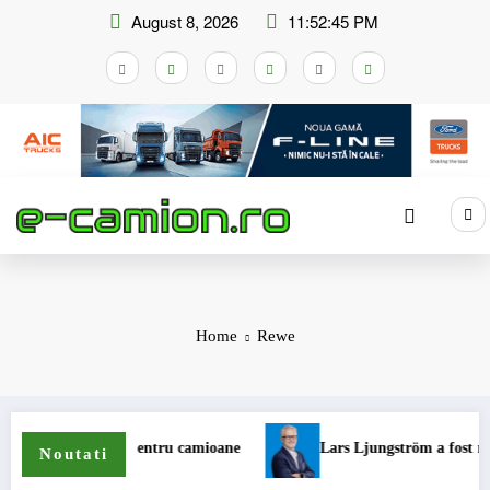
Skip
August 8, 2026
11:52:45 PM
to
content
Home
Rewe
de anvelope pentru camioane
Lars Ljungström a fost numit dire
Noutati