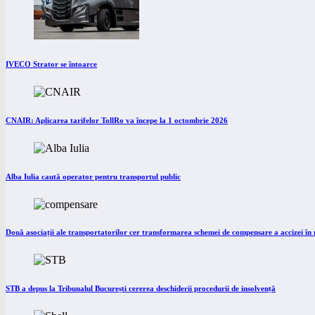
IVECO Strator se întoarce
CNAIR: Aplicarea tarifelor TollRo va începe la 1 octombrie 2026
Alba Iulia caută operator pentru transportul public
Două asociații ale transportatorilor cer transformarea schemei de compensare a accizei î
STB a depus la Tribunalul București cererea deschiderii procedurii de insolvență