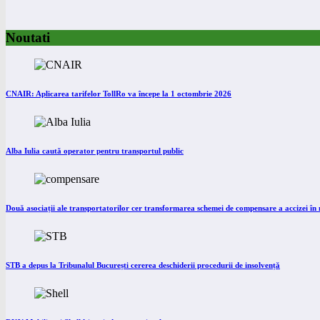
Noutati
CNAIR: Aplicarea tarifelor TollRo va începe la 1 octombrie 2026
Alba Iulia caută operator pentru transportul public
Două asociații ale transportatorilor cer transformarea schemei de compensare a accizei î
STB a depus la Tribunalul București cererea deschiderii procedurii de insolvență