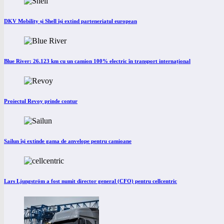
DKV Mobility și Shell își extind parteneriatul european
Blue River: 26.123 km cu un camion 100% electric în transport internațional
Proiectul Revoy prinde contur
Sailun își extinde gama de anvelope pentru camioane
Lars Ljungström a fost numit director general (CFO) pentru cellcentric