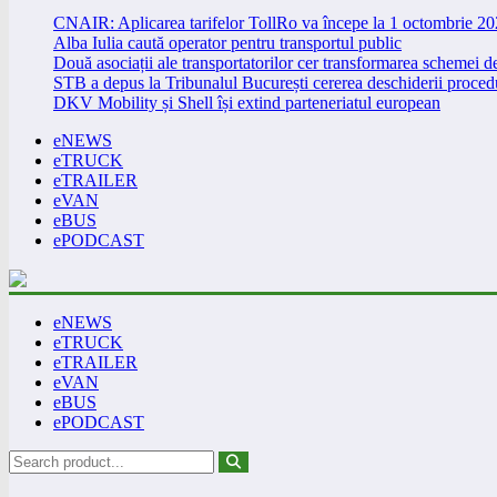
CNAIR: Aplicarea tarifelor TollRo va începe la 1 octombrie 2
Alba Iulia caută operator pentru transportul public
Două asociații ale transportatorilor cer transformarea schemei
STB a depus la Tribunalul București cererea deschiderii procedu
DKV Mobility și Shell își extind parteneriatul european
eNEWS
eTRUCK
eTRAILER
eVAN
eBUS
ePODCAST
eNEWS
eTRUCK
eTRAILER
eVAN
eBUS
ePODCAST