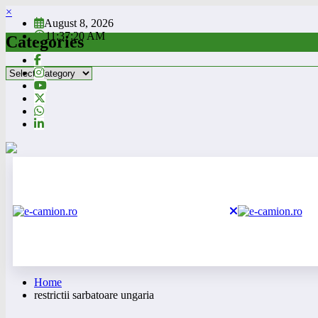
Skip
×
August 8, 2026
to
11:37:21 AM
content
Categories
Categories
Home
restrictii sarbatoare ungaria