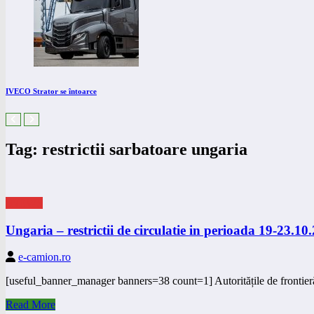
IVECO Strator se întoarce
Tag: restrictii sarbatoare ungaria
eNEWS
Ungaria – restrictii de circulatie in perioada 19-23.10
e-camion.ro
[useful_banner_manager banners=38 count=1] Autoritățile de frontie
Read More