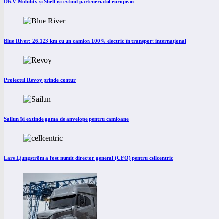
DKV Mobility și Shell își extind parteneriatul european
Blue River: 26.123 km cu un camion 100% electric în transport internațional
Proiectul Revoy prinde contur
Sailun își extinde gama de anvelope pentru camioane
Lars Ljungström a fost numit director general (CFO) pentru cellcentric