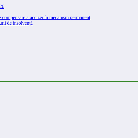
026
 de compensare a accizei în mecanism permanent
rii de insolvență