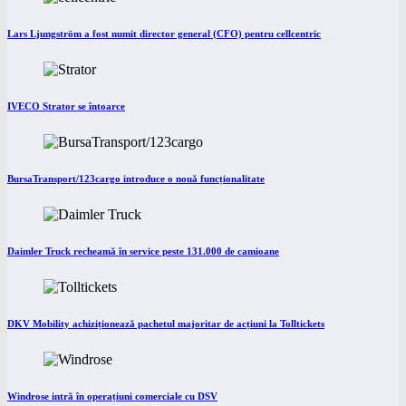
Lars Ljungström a fost numit director general (CFO) pentru cellcentric
IVECO Strator se întoarce
BursaTransport/123cargo introduce o nouă funcționalitate
Daimler Truck recheamă în service peste 131.000 de camioane
DKV Mobility achiziționează pachetul majoritar de acțiuni la Tolltickets
Windrose intră în operațiuni comerciale cu DSV