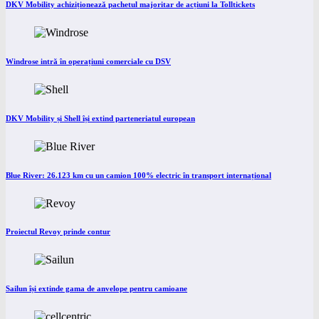
DKV Mobility achiziționează pachetul majoritar de acțiuni la Tolltickets
Windrose intră în operațiuni comerciale cu DSV
DKV Mobility și Shell își extind parteneriatul european
Blue River: 26.123 km cu un camion 100% electric în transport internațional
Proiectul Revoy prinde contur
Sailun își extinde gama de anvelope pentru camioane