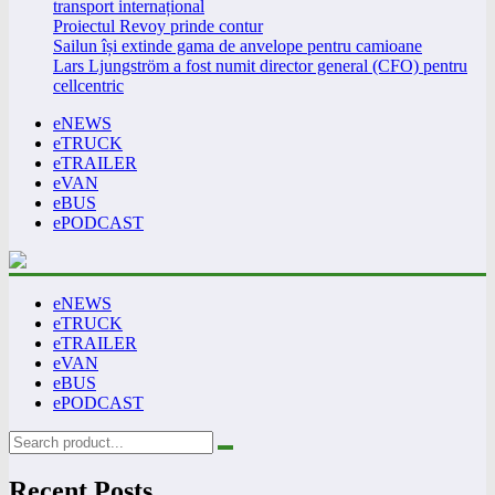
transport internațional
Proiectul Revoy prinde contur
Sailun își extinde gama de anvelope pentru camioane
Lars Ljungström a fost numit director general (CFO) pentru
cellcentric
eNEWS
eTRUCK
eTRAILER
eVAN
eBUS
ePODCAST
eNEWS
eTRUCK
eTRAILER
eVAN
eBUS
ePODCAST
Recent Posts