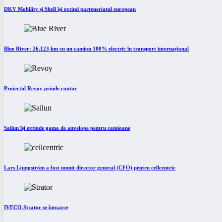
DKV Mobility și Shell își extind parteneriatul european
Blue River: 26.123 km cu un camion 100% electric în transport internațional
Proiectul Revoy prinde contur
Sailun își extinde gama de anvelope pentru camioane
Lars Ljungström a fost numit director general (CFO) pentru cellcentric
IVECO Strator se întoarce