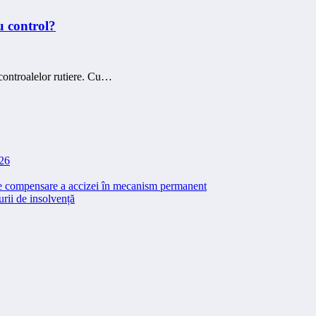
u control?
l controalelor rutiere. Cu…
026
 de compensare a accizei în mecanism permanent
rii de insolvență