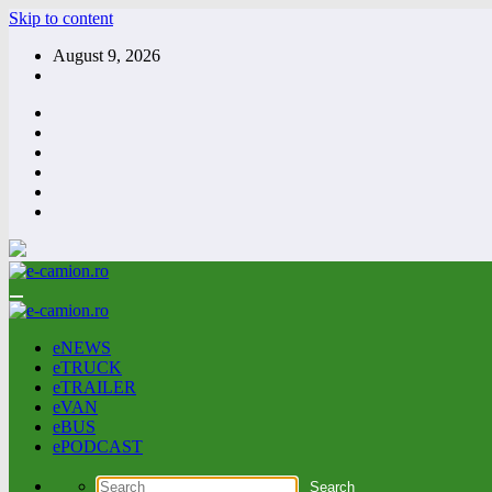
Skip to content
August 9, 2026
eNEWS
eTRUCK
eTRAILER
eVAN
eBUS
ePODCAST