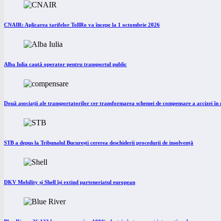
CNAIR: Aplicarea tarifelor TollRo va începe la 1 octombrie 2026
Alba Iulia caută operator pentru transportul public
Două asociații ale transportatorilor cer transformarea schemei de compensare a accizei î
STB a depus la Tribunalul București cererea deschiderii procedurii de insolvență
DKV Mobility și Shell își extind parteneriatul european