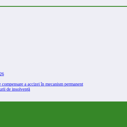
026
 de compensare a accizei în mecanism permanent
rii de insolvență