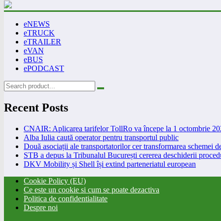
eNEWS
eTRUCK
eTRAILER
eVAN
eBUS
ePODCAST
Recent Posts
CNAIR: Aplicarea tarifelor TollRo va începe la 1 octombrie 2
Alba Iulia caută operator pentru transportul public
Două asociații ale transportatorilor cer transformarea schemei
STB a depus la Tribunalul București cererea deschiderii procedu
DKV Mobility și Shell își extind parteneriatul european
Cookie Policy (EU)
Ce este un cookie si cum se poate dezactiva
Politica de confidentialitate
Despre noi