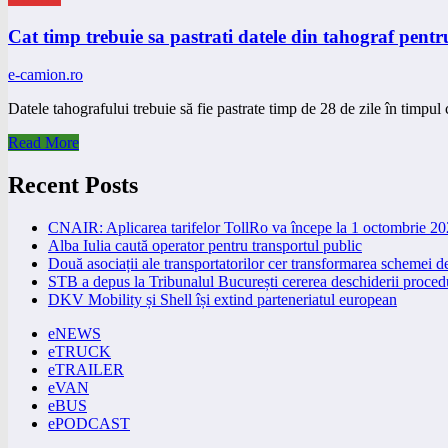
Cat timp trebuie sa pastrati datele din tahograf pentr
e-camion.ro
Datele tahografului trebuie să fie pastrate timp de 28 de zile în timpu
Read More
Recent Posts
CNAIR: Aplicarea tarifelor TollRo va începe la 1 octombrie 2
Alba Iulia caută operator pentru transportul public
Două asociații ale transportatorilor cer transformarea schemei
STB a depus la Tribunalul București cererea deschiderii procedu
DKV Mobility și Shell își extind parteneriatul european
eNEWS
eTRUCK
eTRAILER
eVAN
eBUS
ePODCAST