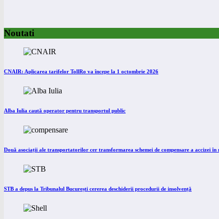
Noutati
CNAIR: Aplicarea tarifelor TollRo va începe la 1 octombrie 2026
Alba Iulia caută operator pentru transportul public
Două asociații ale transportatorilor cer transformarea schemei de compensare a accizei î
STB a depus la Tribunalul București cererea deschiderii procedurii de insolvență