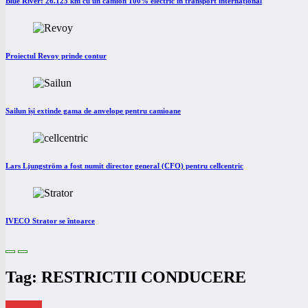
Blue River: 26.123 km cu un camion 100% electric în transport internațional
Proiectul Revoy prinde contur
Sailun își extinde gama de anvelope pentru camioane
Lars Ljungström a fost numit director general (CFO) pentru cellcentric
IVECO Strator se întoarce
Tag: RESTRICTII CONDUCERE
eNEWS