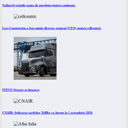
Sailun își extinde gama de anvelope pentru camioane
Lars Ljungström a fost numit director general (CFO) pentru cellcentric
IVECO Strator se întoarce
CNAIR: Aplicarea tarifelor TollRo va începe la 1 octombrie 2026