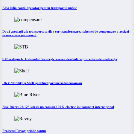
Alba Iulia caută operator pentru transportul public
Două asociații ale transportatorilor cer transformarea schemei de compensare a accizei
în mecanism permanent
STB a depus la Tribunalul București cererea deschiderii procedurii de insolvență
DKV Mobility și Shell își extind parteneriatul european
Blue River: 26.123 km cu un camion 100% electric în transport internațional
Proiectul Revoy prinde contur