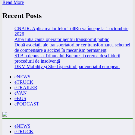
Read More
Recent Posts
CNAIR: Aplicarea tarifelor TollRo va începe la 1 octombrie
2026
Alba Iulia caută operator pentru transportul public
Două asociații ale transportatorilor cer transformarea schemei
de compensare a accizei în mecanism permanent
STB a depus la Tribunalul București cererea deschiderii
procedurii de insolvență
DKV Mobility și Shell își extind parteneriatul european
eNEWS
eTRUCK
eTRAILER
eVAN
eBUS
ePODCAST
eNEWS
eTRUCK