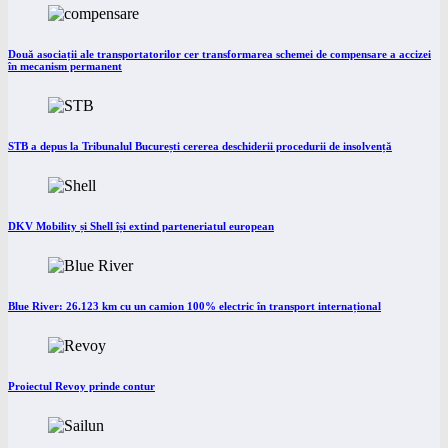
Două asociații ale transportatorilor cer transformarea schemei de compensare a accizei
în mecanism permanent
STB a depus la Tribunalul București cererea deschiderii procedurii de insolvență
DKV Mobility și Shell își extind parteneriatul european
Blue River: 26.123 km cu un camion 100% electric în transport internațional
Proiectul Revoy prinde contur