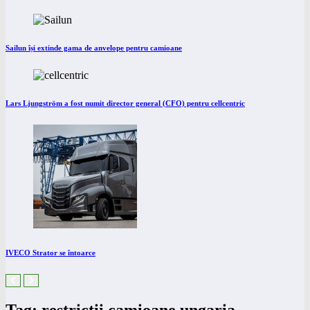
Sailun își extinde gama de anvelope pentru camioane
Lars Ljungström a fost numit director general (CFO) pentru cellcentric
IVECO Strator se întoarce
Tag: restrictii camioane ungaria