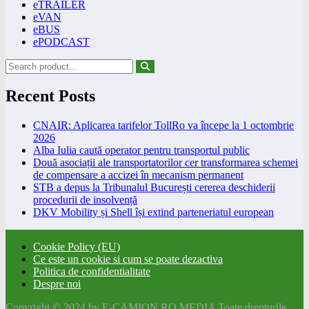
eTRAILER
eVAN
eBUS
ePODCAST
Recent Posts
CNAIR: Aplicarea tarifelor TollRo va începe la 1 octombrie
2026
Alba Iulia caută operator pentru transportul public
Două asociații ale transportatorilor cer transformarea schemei
de compensare a accizei în mecanism permanent
STB a depus la Tribunalul București cererea deschiderii
procedurii de insolvență
DKV Mobility și Shell își extind parteneriatul european
Cookie Policy (EU)
Ce este un cookie si cum se poate dezactiva
Politica de confidentialitate
Despre noi
Copyright © 2024 by E-CAMION.RO MEDIA Toate drepturile