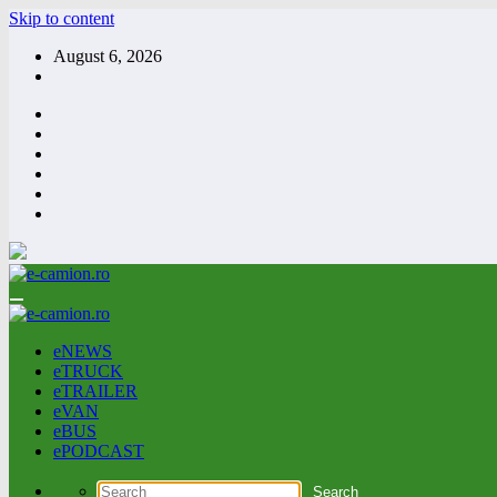
Skip to content
August 6, 2026
eNEWS
eTRUCK
eTRAILER
eVAN
eBUS
ePODCAST