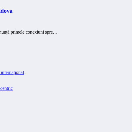
ldova
 anunță primele conexiuni spre…
internațional
centric