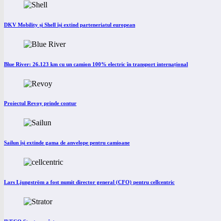
DKV Mobility și Shell își extind parteneriatul european
Blue River: 26.123 km cu un camion 100% electric în transport internațional
Proiectul Revoy prinde contur
Sailun își extinde gama de anvelope pentru camioane
Lars Ljungström a fost numit director general (CFO) pentru cellcentric