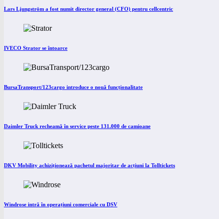
Lars Ljungström a fost numit director general (CFO) pentru cellcentric
IVECO Strator se întoarce
BursaTransport/123cargo introduce o nouă funcționalitate
Daimler Truck recheamă în service peste 131.000 de camioane
DKV Mobility achiziționează pachetul majoritar de acțiuni la Tolltickets
Windrose intră în operațiuni comerciale cu DSV