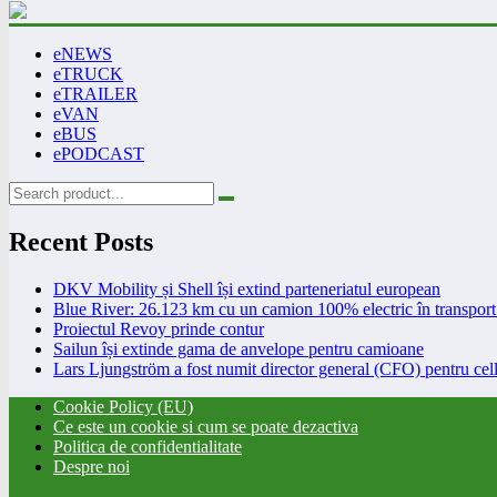
eNEWS
eTRUCK
eTRAILER
eVAN
eBUS
ePODCAST
Recent Posts
DKV Mobility și Shell își extind parteneriatul european
Blue River: 26.123 km cu un camion 100% electric în transport 
Proiectul Revoy prinde contur
Sailun își extinde gama de anvelope pentru camioane
Lars Ljungström a fost numit director general (CFO) pentru cell
Cookie Policy (EU)
Ce este un cookie si cum se poate dezactiva
Politica de confidentialitate
Despre noi