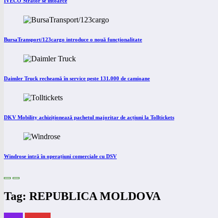
IVECO Strator se întoarce
BursaTransport/123cargo introduce o nouă funcționalitate
Daimler Truck recheamă în service peste 131.000 de camioane
DKV Mobility achiziționează pachetul majoritar de acțiuni la Tolltickets
Windrose intră în operațiuni comerciale cu DSV
Tag: REPUBLICA MOLDOVA
eBUS
eNEWS