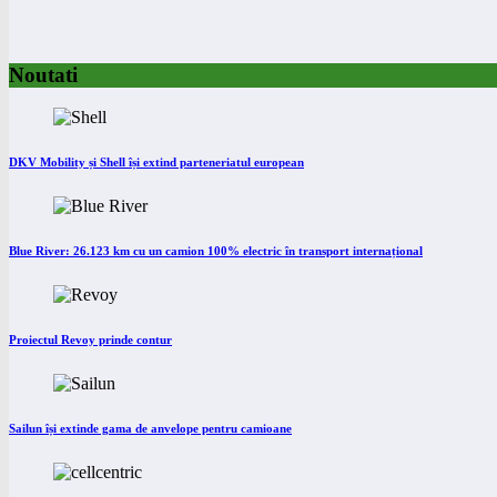
Noutati
DKV Mobility și Shell își extind parteneriatul european
Blue River: 26.123 km cu un camion 100% electric în transport internațional
Proiectul Revoy prinde contur
Sailun își extinde gama de anvelope pentru camioane