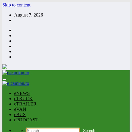
Skip to content
August 7, 2026
eNEWS
eTRUCK
eTRAILER
eVAN
eBUS
ePODCAST