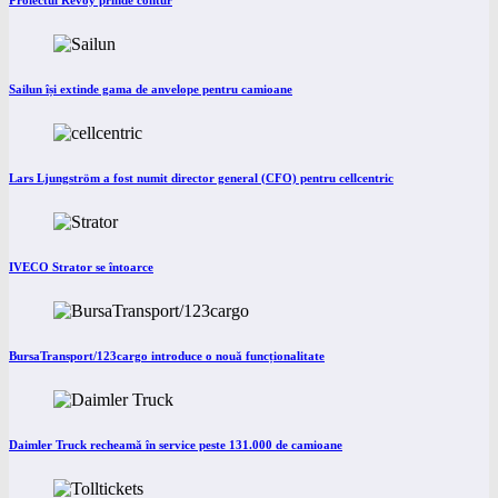
Proiectul Revoy prinde contur
Sailun își extinde gama de anvelope pentru camioane
Lars Ljungström a fost numit director general (CFO) pentru cellcentric
IVECO Strator se întoarce
BursaTransport/123cargo introduce o nouă funcționalitate
Daimler Truck recheamă în service peste 131.000 de camioane