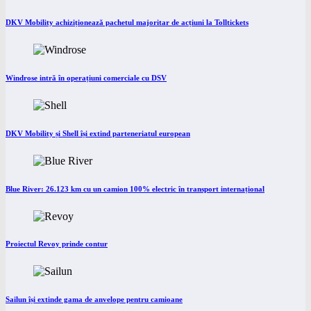
DKV Mobility achiziționează pachetul majoritar de acțiuni la Tolltickets
Windrose intră în operațiuni comerciale cu DSV
DKV Mobility și Shell își extind parteneriatul european
Blue River: 26.123 km cu un camion 100% electric în transport internațional
Proiectul Revoy prinde contur
Sailun își extinde gama de anvelope pentru camioane