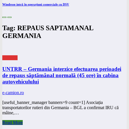
Windrose intră în operațiuni comerciale cu DSV
Tag: REPAUS SAPTAMANAL
GERMANIA
eNEWS
UNTRR – Germania interzice efectuarea perioadei
de repaus săptămânal normală (45 ore) în cabina
autovehiculului
e-camion.ro
[useful_banner_manager banners=9 count=1] Asociația
transportatorilor rutieri din Germania – BGL a confirmat IRU că
mâine,…
Read More