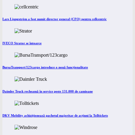
Lars Ljungström a fost numit director general (CFO) pentru cellcentric
IVECO Strator se întoarce
BursaTransport/123cargo introduce o nouă funcționalitate
Daimler Truck recheamă în service peste 131.000 de camioane
DKV Mobility achiziționează pachetul majoritar de acțiuni la Tolltickets