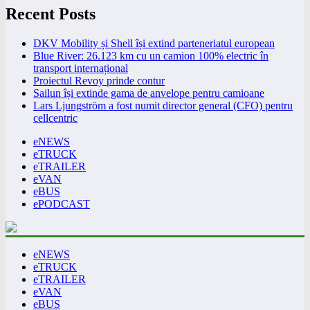
Recent Posts
DKV Mobility și Shell își extind parteneriatul european
Blue River: 26.123 km cu un camion 100% electric în
transport internațional
Proiectul Revoy prinde contur
Sailun își extinde gama de anvelope pentru camioane
Lars Ljungström a fost numit director general (CFO) pentru
cellcentric
eNEWS
eTRUCK
eTRAILER
eVAN
eBUS
ePODCAST
eNEWS
eTRUCK
eTRAILER
eVAN
eBUS