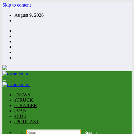
Skip to content
August 9, 2026
eNEWS
eTRUCK
eTRAILER
eVAN
eBUS
ePODCAST