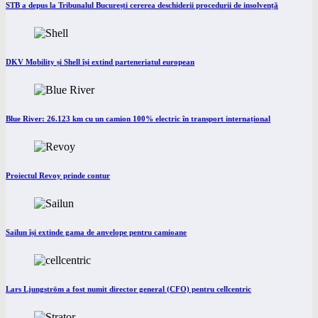
STB a depus la Tribunalul București cererea deschiderii procedurii de insolvență
DKV Mobility și Shell își extind parteneriatul european
Blue River: 26.123 km cu un camion 100% electric în transport internațional
Proiectul Revoy prinde contur
Sailun își extinde gama de anvelope pentru camioane
Lars Ljungström a fost numit director general (CFO) pentru cellcentric