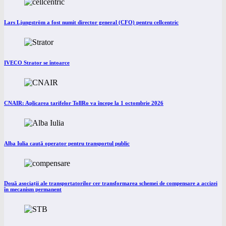
Lars Ljungström a fost numit director general (CFO) pentru cellcentric
IVECO Strator se întoarce
CNAIR: Aplicarea tarifelor TollRo va începe la 1 octombrie 2026
Alba Iulia caută operator pentru transportul public
Două asociații ale transportatorilor cer transformarea schemei de compensare a accizei
în mecanism permanent