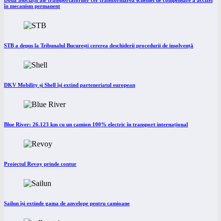
Două asociații ale transportatorilor cer transformarea schemei de compensare a accizei
în mecanism permanent
STB a depus la Tribunalul București cererea deschiderii procedurii de insolvență
DKV Mobility și Shell își extind parteneriatul european
Blue River: 26.123 km cu un camion 100% electric în transport internațional
Proiectul Revoy prinde contur
Sailun își extinde gama de anvelope pentru camioane