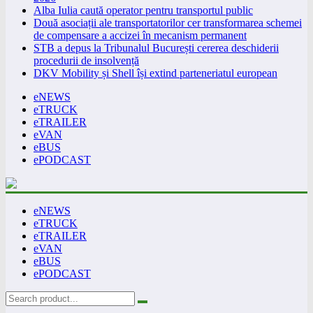
Alba Iulia caută operator pentru transportul public
Două asociații ale transportatorilor cer transformarea schemei
de compensare a accizei în mecanism permanent
STB a depus la Tribunalul București cererea deschiderii
procedurii de insolvență
DKV Mobility și Shell își extind parteneriatul european
eNEWS
eTRUCK
eTRAILER
eVAN
eBUS
ePODCAST
eNEWS
eTRUCK
eTRAILER
eVAN
eBUS
ePODCAST