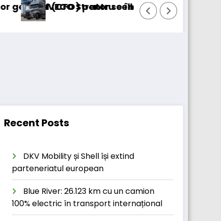
) pentru cellcentric
Strator se întoarce
BursaTransport/123c
Recent Posts
DKV Mobility și Shell își extind
parteneriatul european
Blue River: 26.123 km cu un camion
100% electric în transport internațional