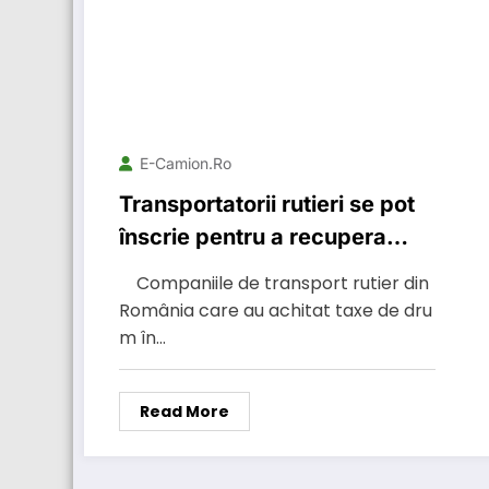
E-Camion.ro
Transportatorii rutieri se pot
înscrie pentru a recupera
până la 5.000 euro/camion
Companiile de transport rutier din
pentru ultimii 3 ani din taxele
România care au achitat taxe de dru
de drum plătite în Germania
m în…
Read More