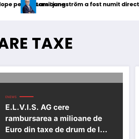
mioane
s Ljungström a fost numit director general (CFO
IVECO 
ARE TAXE
ENEWS
E.L.V.I.S. AG cere
rambursarea a milioane de
Euro din taxe de drum de la