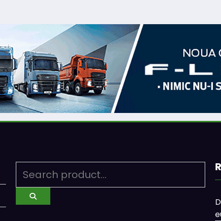
R
D
e