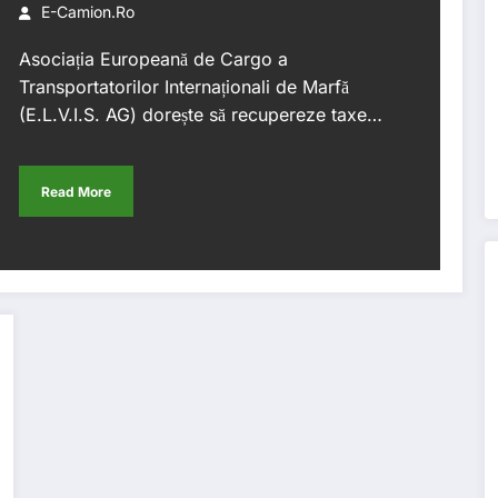
B.A.G. pentru membrii săi.
E-Camion.ro
Alte părți vătămate sunt încă
Asociația Europeană de Cargo a
binevenite să se alăture
Transportatorilor Internaționali de Marfă
(E.L.V.I.S. AG) dorește să recupereze taxe…
procesului.
Read More