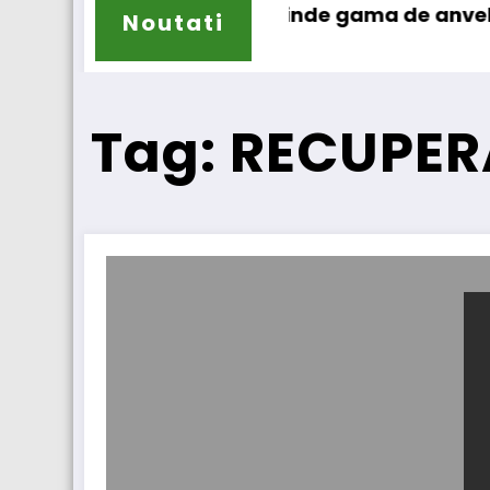
ailun își extinde gama de anvelope pentru ca
Lar
Noutati
Tag: RECUPER