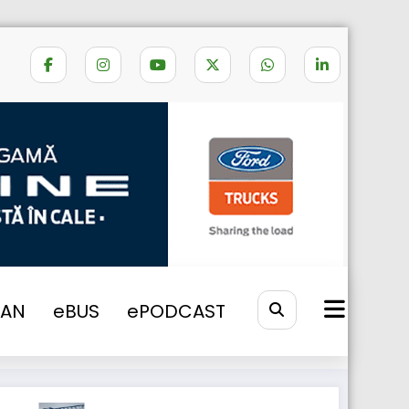
Home
RECUPERARE TAXE
VAN
eBUS
ePODCAST