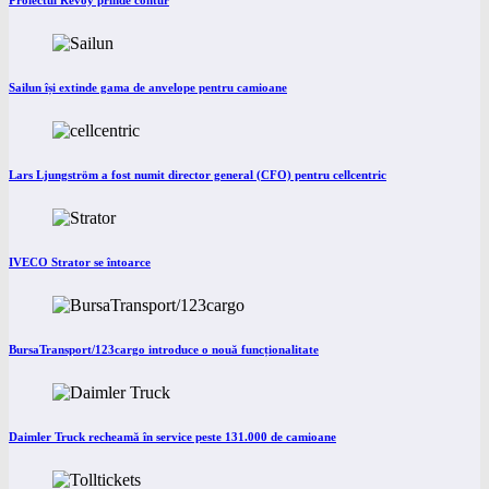
Proiectul Revoy prinde contur
Sailun își extinde gama de anvelope pentru camioane
Lars Ljungström a fost numit director general (CFO) pentru cellcentric
IVECO Strator se întoarce
BursaTransport/123cargo introduce o nouă funcționalitate
Daimler Truck recheamă în service peste 131.000 de camioane