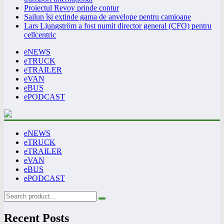
Proiectul Revoy prinde contur
Sailun își extinde gama de anvelope pentru camioane
Lars Ljungström a fost numit director general (CFO) pentru
cellcentric
eNEWS
eTRUCK
eTRAILER
eVAN
eBUS
ePODCAST
eNEWS
eTRUCK
eTRAILER
eVAN
eBUS
ePODCAST
Recent Posts