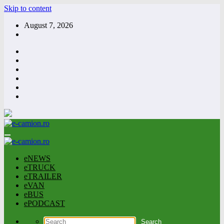
Skip to content
August 7, 2026
eNEWS
eTRUCK
eTRAILER
eVAN
eBUS
ePODCAST