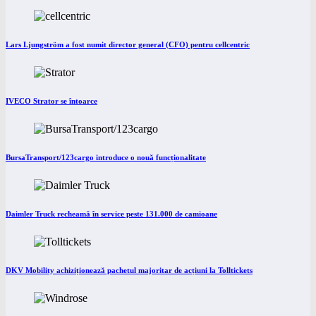
Lars Ljungström a fost numit director general (CFO) pentru cellcentric
IVECO Strator se întoarce
BursaTransport/123cargo introduce o nouă funcționalitate
Daimler Truck recheamă în service peste 131.000 de camioane
DKV Mobility achiziționează pachetul majoritar de acțiuni la Tolltickets