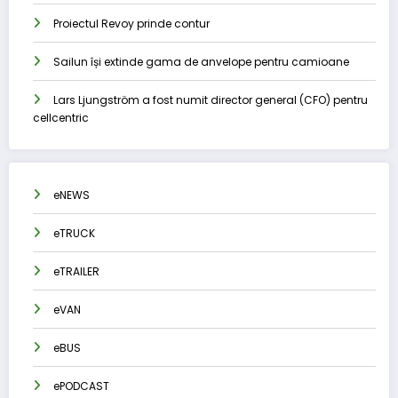
Proiectul Revoy prinde contur
Sailun își extinde gama de anvelope pentru camioane
Lars Ljungström a fost numit director general (CFO) pentru
cellcentric
eNEWS
eTRUCK
eTRAILER
eVAN
eBUS
ePODCAST