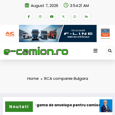
Skip
August 7, 2026
3:54:21 AM
to
content
Home
RCA companie Bulgara
un își extinde gama de anvelope pentru camioane
Lars Lj
Noutati