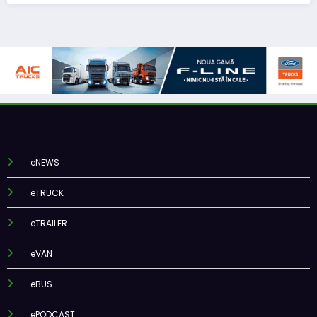
eNEWS
eTRUCK
eTRAILER
eVAN
eBUS
ePODCAST