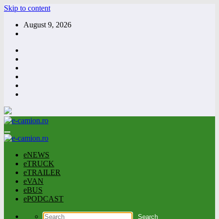
Skip to content
August 9, 2026
eNEWS
eTRUCK
eTRAILER
eVAN
eBUS
ePODCAST