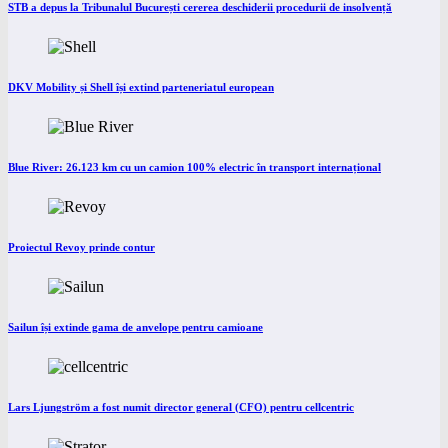
STB a depus la Tribunalul București cererea deschiderii procedurii de insolvență
DKV Mobility și Shell își extind parteneriatul european
Blue River: 26.123 km cu un camion 100% electric în transport internațional
Proiectul Revoy prinde contur
Sailun își extinde gama de anvelope pentru camioane
Lars Ljungström a fost numit director general (CFO) pentru cellcentric