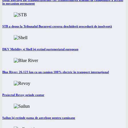
Două asociații ale transportatorilor cer transformarea schemei de compensare a accizei
în mecanism permanent
STB a depus la Tribunalul București cererea deschiderii procedurii de insolvență
DKV Mobility și Shell își extind parteneriatul european
Blue River: 26.123 km cu un camion 100% electric în transport internațional
Proiectul Revoy prinde contur
Sailun își extinde gama de anvelope pentru camioane