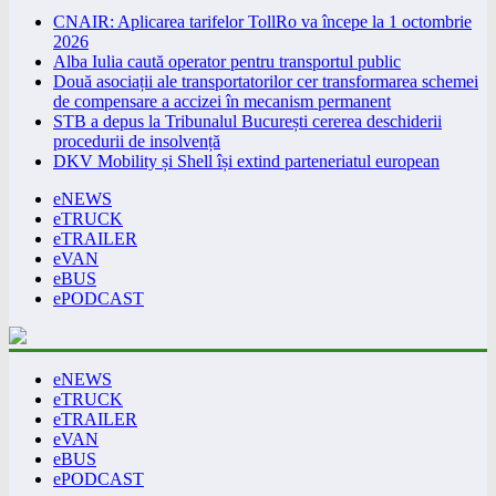
CNAIR: Aplicarea tarifelor TollRo va începe la 1 octombrie
2026
Alba Iulia caută operator pentru transportul public
Două asociații ale transportatorilor cer transformarea schemei
de compensare a accizei în mecanism permanent
STB a depus la Tribunalul București cererea deschiderii
procedurii de insolvență
DKV Mobility și Shell își extind parteneriatul european
eNEWS
eTRUCK
eTRAILER
eVAN
eBUS
ePODCAST
eNEWS
eTRUCK
eTRAILER
eVAN
eBUS
ePODCAST