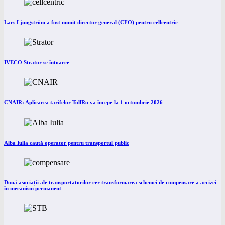
Lars Ljungström a fost numit director general (CFO) pentru cellcentric
IVECO Strator se întoarce
CNAIR: Aplicarea tarifelor TollRo va începe la 1 octombrie 2026
Alba Iulia caută operator pentru transportul public
Două asociații ale transportatorilor cer transformarea schemei de compensare a accizei
în mecanism permanent