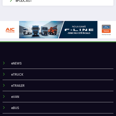
ePODCAST
eNEWS
eTRUCK
eTRAILER
eVAN
eBUS