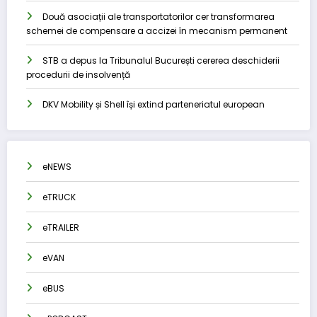
Două asociații ale transportatorilor cer transformarea
schemei de compensare a accizei în mecanism permanent
STB a depus la Tribunalul București cererea deschiderii
procedurii de insolvență
DKV Mobility și Shell își extind parteneriatul european
eNEWS
eTRUCK
eTRAILER
eVAN
eBUS