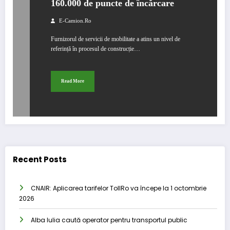
160.000 de puncte de încărcare
E-Camion.ro
Furnizorul de servicii de mobilitate a atins un nivel de
referință în procesul de construcție…
Read More
Recent Posts
CNAIR: Aplicarea tarifelor TollRo va începe la 1 octombrie
2026
Alba Iulia caută operator pentru transportul public