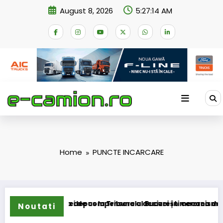
Skip
August 8, 2026
5:27:14 AM
to
content
Home
PUNCTE INCARCARE
ormarea schemei de compensare a accizei în mecanism perman
STB a depus la Tribunalul București cererea deschideri
Noutati