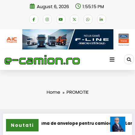
Skip
August 6, 2026
1:55:15 PM
to
content
Home
PROMOTIE
își extinde gama de anvelope pentru camioane
Lars Ljung
Noutati