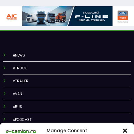
eNEWS
eTRUCK
eTRAILER
eVAN
eBUS
ePODCAST
Manage Consent