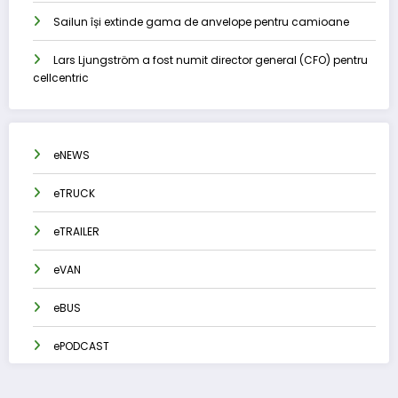
Sailun își extinde gama de anvelope pentru camioane
Lars Ljungström a fost numit director general (CFO) pentru
cellcentric
eNEWS
eTRUCK
eTRAILER
eVAN
eBUS
ePODCAST