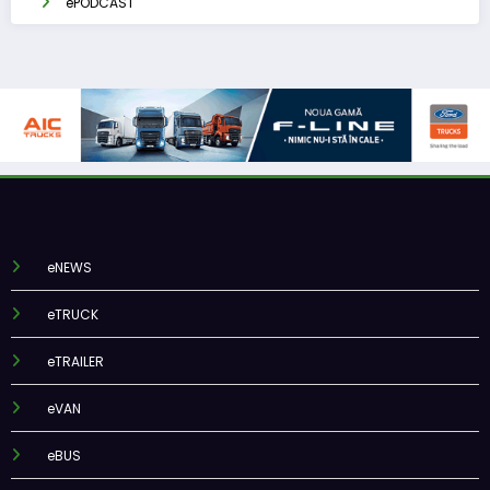
ePODCAST
eNEWS
eTRUCK
eTRAILER
eVAN
eBUS