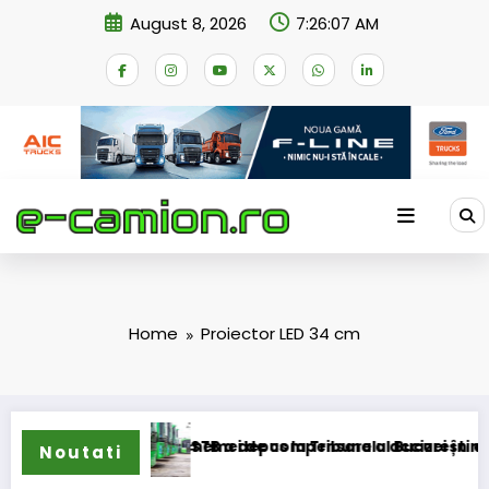
Skip
August 8, 2026
7:26:07 AM
to
content
Home
Proiector LED 34 cm
er transformarea schemei de compensare a accizei în mecan
STB a depus la Tribunalul București cererea 
Noutati