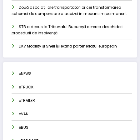
Două asociații ale transportatorilor cer transformarea
schemei de compensare a accizei în mecanism permanent
STB a depus la Tribunalul București cererea deschiderii
procedurii de insolvență
DKV Mobility și Shell își extind parteneriatul european
eNEWS
eTRUCK
eTRAILER
eVAN
eBUS