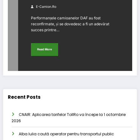
E-Camion.ro
Performanțele camioanelor DAF au fost
reconfirmate, și se dovedesc a fi un adevărat
succes printre…
Read More
Recent Posts
CNAIR: Aplicarea tarifelor TollRo va începe la 1 octombrie
2026
Alba Iulia caută operator pentru transportul public