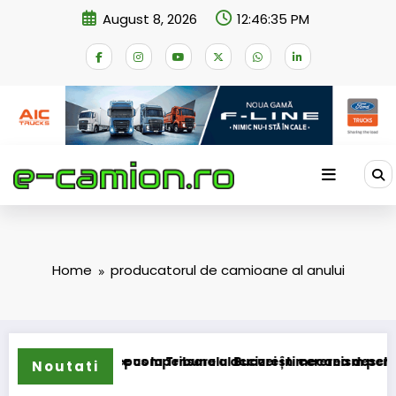
Skip
August 8, 2026
12:46:35 PM
to
content
Home
producatorul de camioane al anului
area schemei de compensare a accizei în mecanism permanent
STB a depus la Tribunalul București cererea deschiderii pr
Noutati