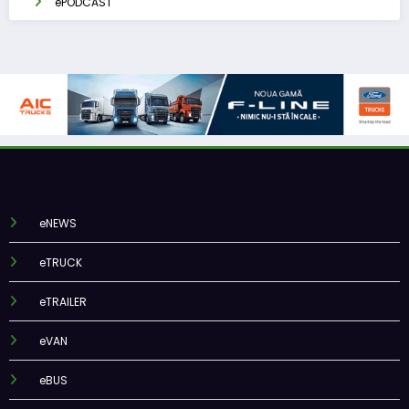
ePODCAST
eNEWS
eTRUCK
eTRAILER
eVAN
eBUS