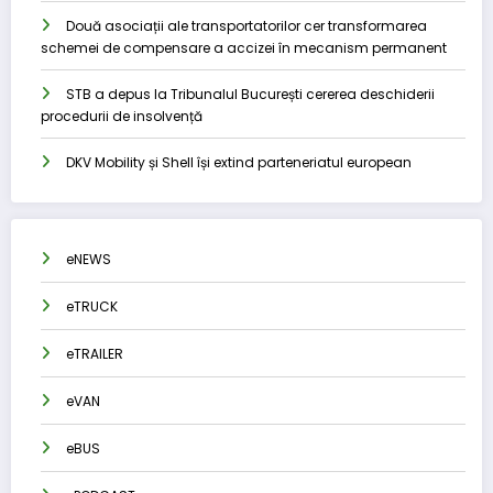
Două asociații ale transportatorilor cer transformarea
schemei de compensare a accizei în mecanism permanent
STB a depus la Tribunalul București cererea deschiderii
procedurii de insolvență
DKV Mobility și Shell își extind parteneriatul european
eNEWS
eTRUCK
eTRAILER
eVAN
eBUS