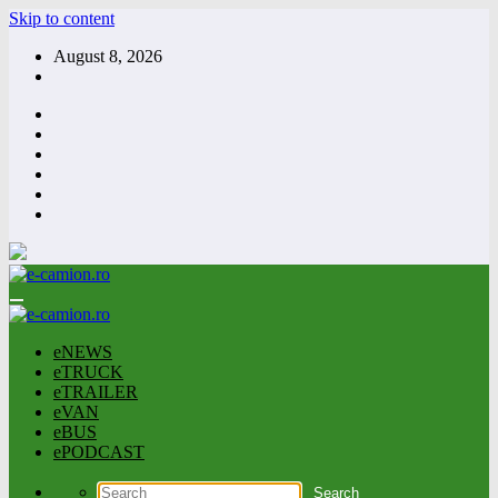
Skip to content
August 8, 2026
eNEWS
eTRUCK
eTRAILER
eVAN
eBUS
ePODCAST