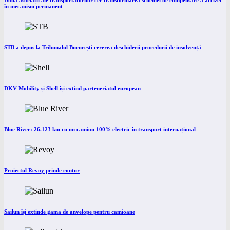
Două asociații ale transportatorilor cer transformarea schemei de compensare a accizei
în mecanism permanent
STB a depus la Tribunalul București cererea deschiderii procedurii de insolvență
DKV Mobility și Shell își extind parteneriatul european
Blue River: 26.123 km cu un camion 100% electric în transport internațional
Proiectul Revoy prinde contur
Sailun își extinde gama de anvelope pentru camioane