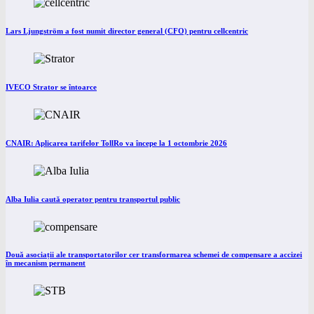
Lars Ljungström a fost numit director general (CFO) pentru cellcentric
IVECO Strator se întoarce
CNAIR: Aplicarea tarifelor TollRo va începe la 1 octombrie 2026
Alba Iulia caută operator pentru transportul public
Două asociații ale transportatorilor cer transformarea schemei de compensare a accizei
în mecanism permanent