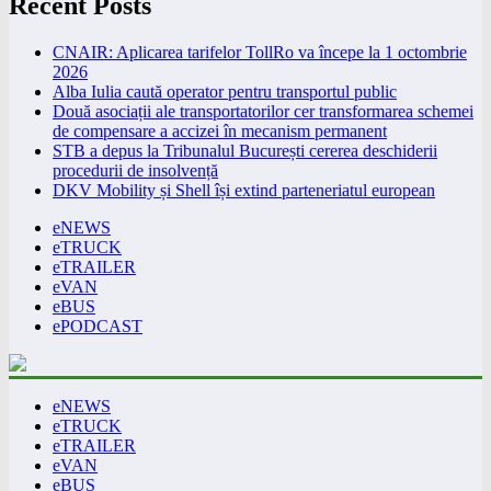
Recent Posts
CNAIR: Aplicarea tarifelor TollRo va începe la 1 octombrie
2026
Alba Iulia caută operator pentru transportul public
Două asociații ale transportatorilor cer transformarea schemei
de compensare a accizei în mecanism permanent
STB a depus la Tribunalul București cererea deschiderii
procedurii de insolvență
DKV Mobility și Shell își extind parteneriatul european
eNEWS
eTRUCK
eTRAILER
eVAN
eBUS
ePODCAST
eNEWS
eTRUCK
eTRAILER
eVAN
eBUS