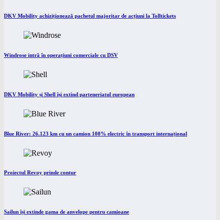
DKV Mobility achiziționează pachetul majoritar de acțiuni la Tolltickets
Windrose intră în operațiuni comerciale cu DSV
DKV Mobility și Shell își extind parteneriatul european
Blue River: 26.123 km cu un camion 100% electric în transport internațional
Proiectul Revoy prinde contur
Sailun își extinde gama de anvelope pentru camioane