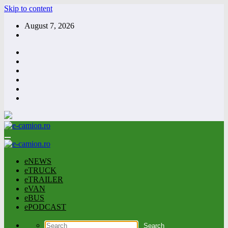
Skip to content
August 7, 2026
eNEWS
eTRUCK
eTRAILER
eVAN
eBUS
ePODCAST