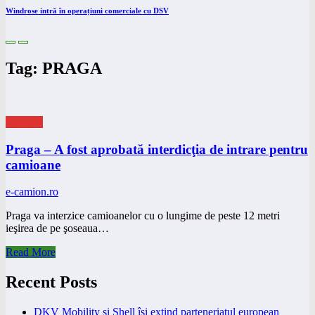
Windrose intră în operațiuni comerciale cu DSV
Tag: PRAGA
eNEWS
Praga – A fost aprobată interdicţia de intrare pentru
camioane
e-camion.ro
Praga va interzice camioanelor cu o lungime de peste 12 metri
ieşirea de pe şoseaua…
Read More
Recent Posts
DKV Mobility și Shell își extind parteneriatul european