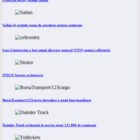
Proiectul Revoy prinde contur
Sailun își extinde gama de anvelope pentru camioane
Lars Ljungström a fost numit director general (CFO) pentru cellcentric
IVECO Strator se întoarce
BursaTransport/123cargo introduce o nouă funcționalitate
Daimler Truck recheamă în service peste 131.000 de camioane