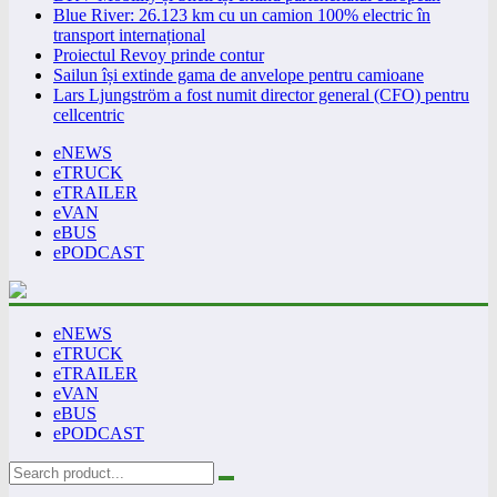
Blue River: 26.123 km cu un camion 100% electric în
transport internațional
Proiectul Revoy prinde contur
Sailun își extinde gama de anvelope pentru camioane
Lars Ljungström a fost numit director general (CFO) pentru
cellcentric
eNEWS
eTRUCK
eTRAILER
eVAN
eBUS
ePODCAST
eNEWS
eTRUCK
eTRAILER
eVAN
eBUS
ePODCAST