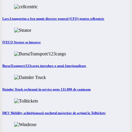
Lars Ljungström a fost numit director general (CFO) pentru cellcentric
IVECO Strator se întoarce
BursaTransport/123cargo introduce o nouă funcționalitate
Daimler Truck recheamă în service peste 131.000 de camioane
DKV Mobility achiziționează pachetul majoritar de acțiuni la Tolltickets