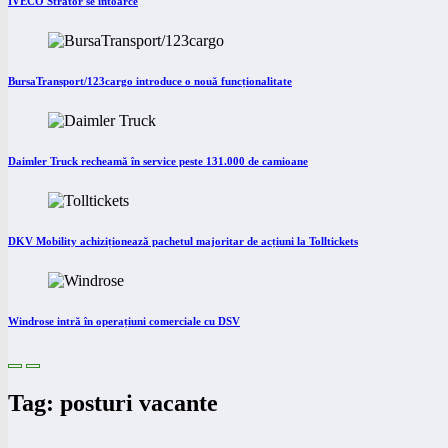
IVECO Strator se întoarce
BursaTransport/123cargo introduce o nouă funcționalitate
Daimler Truck recheamă în service peste 131.000 de camioane
DKV Mobility achiziționează pachetul majoritar de acțiuni la Tolltickets
Windrose intră în operațiuni comerciale cu DSV
Tag: posturi vacante