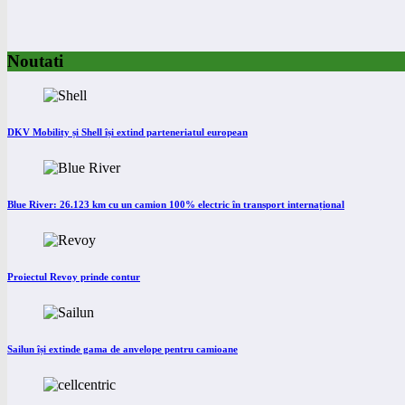
Noutati
DKV Mobility și Shell își extind parteneriatul european
Blue River: 26.123 km cu un camion 100% electric în transport internațional
Proiectul Revoy prinde contur
Sailun își extinde gama de anvelope pentru camioane