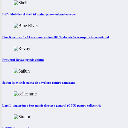
DKV Mobility și Shell își extind parteneriatul european
Blue River: 26.123 km cu un camion 100% electric în transport internațional
Proiectul Revoy prinde contur
Sailun își extinde gama de anvelope pentru camioane
Lars Ljungström a fost numit director general (CFO) pentru cellcentric