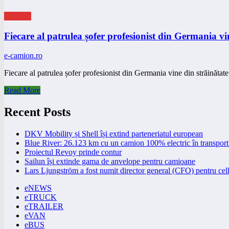
eNEWS
Fiecare al patrulea șofer profesionist din Germania vi
e-camion.ro
Fiecare al patrulea șofer profesionist din Germania vine din străinătat
Read More
Recent Posts
DKV Mobility și Shell își extind parteneriatul european
Blue River: 26.123 km cu un camion 100% electric în transport 
Proiectul Revoy prinde contur
Sailun își extinde gama de anvelope pentru camioane
Lars Ljungström a fost numit director general (CFO) pentru cell
eNEWS
eTRUCK
eTRAILER
eVAN
eBUS