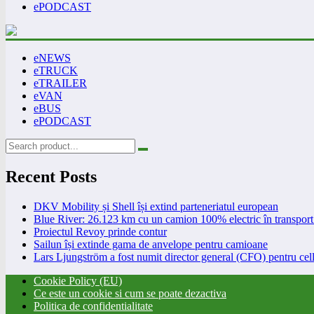
ePODCAST
eNEWS
eTRUCK
eTRAILER
eVAN
eBUS
ePODCAST
Recent Posts
DKV Mobility și Shell își extind parteneriatul european
Blue River: 26.123 km cu un camion 100% electric în transport 
Proiectul Revoy prinde contur
Sailun își extinde gama de anvelope pentru camioane
Lars Ljungström a fost numit director general (CFO) pentru cell
Cookie Policy (EU)
Ce este un cookie si cum se poate dezactiva
Politica de confidentialitate