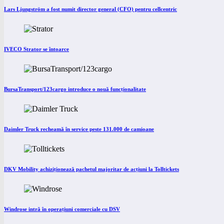
Lars Ljungström a fost numit director general (CFO) pentru cellcentric
IVECO Strator se întoarce
BursaTransport/123cargo introduce o nouă funcționalitate
Daimler Truck recheamă în service peste 131.000 de camioane
DKV Mobility achiziționează pachetul majoritar de acțiuni la Tolltickets
Windrose intră în operațiuni comerciale cu DSV