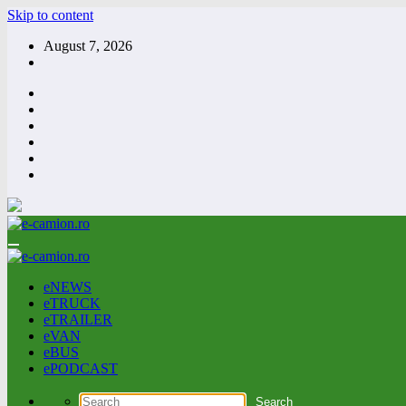
Skip to content
August 7, 2026
eNEWS
eTRUCK
eTRAILER
eVAN
eBUS
ePODCAST