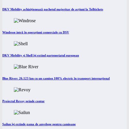
DKV Mobility achiziționează pachetul majoritar de acțiuni la Tolltickets
Windrose intră în operațiuni comerciale cu DSV
DKV Mobility și Shell își extind parteneriatul european
Blue River: 26.123 km cu un camion 100% electric în transport internațional
Proiectul Revoy prinde contur
Sailun își extinde gama de anvelope pentru camioane