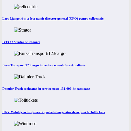
Lars Ljungström a fost numit director general (CFO) pentru cellcentric
IVECO Strator se întoarce
BursaTransport/123cargo introduce o nouă funcționalitate
Daimler Truck recheamă în service peste 131.000 de camioane
DKV Mobility achiziționează pachetul majoritar de acțiuni la Tolltickets