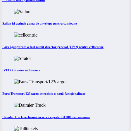
Proiectul Revoy prinde contur
Sailun își extinde gama de anvelope pentru camioane
Lars Ljungström a fost numit director general (CFO) pentru cellcentric
IVECO Strator se întoarce
BursaTransport/123cargo introduce o nouă funcționalitate
Daimler Truck recheamă în service peste 131.000 de camioane