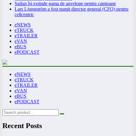
Sailun își extinde gama de anvelope pentru camioane
Lars Ljungström a fost numit director general (CFO) pentru
cellcentric
eNEWS
eTRUCK
eTRAILER
eVAN
eBUS
ePODCAST
eNEWS
eTRUCK
eTRAILER
eVAN
eBUS
ePODCAST
Recent Posts