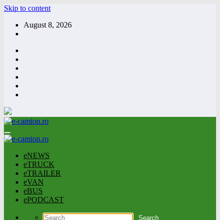
Skip to content
August 8, 2026
eNEWS
eTRUCK
eTRAILER
eVAN
eBUS
ePODCAST