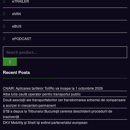
eTRAILER
eVAN
eBUS
ePODCAST
Recent Posts
CNAIR: Aplicarea tarifelor TollRo va începe la 1 octombrie 2026
Alba Iulia caută operator pentru transportul public
Două asociații ale transportatorilor cer transformarea schemei de compensare
a accizei în mecanism permanent
STB a depus la Tribunalul București cererea deschiderii procedurii de
insolvență
DKV Mobility și Shell își extind parteneriatul european