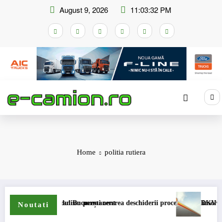
Skip
August 9, 2026
11:03:32 PM
to
content
Home
politia rutiera
ccizei în mecanism permanent
a Tribunalul București cererea deschiderii procedurii de insolvență
DKV Mobility și S
Noutati