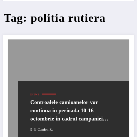
Tag: politia rutiera
ENEWS
Controalele camioanelor vor
continua in perioada 10-16
octombrie in cadrul campaniei
Truck&Bus
E-Camion.ro