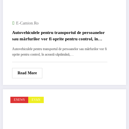
E-Camion.ro
Autovehiculele pentru transportul de persoanelor
sau mărfurilor vor fi oprite pentru control, în
această săptămână, de poliţiştii rutieri
Autovehiculele pentru transportul de persoanelor sau mărfurilor vor fi
oprite pentru control, în această săptămână,…
Read More
ENEWS
EVAN