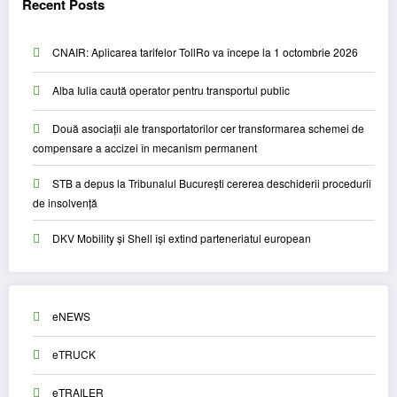
Recent Posts
CNAIR: Aplicarea tarifelor TollRo va începe la 1 octombrie 2026
Alba Iulia caută operator pentru transportul public
Două asociații ale transportatorilor cer transformarea schemei de
compensare a accizei în mecanism permanent
STB a depus la Tribunalul București cererea deschiderii procedurii
de insolvență
DKV Mobility și Shell își extind parteneriatul european
eNEWS
eTRUCK
eTRAILER