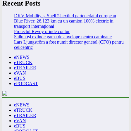
Recent Posts
DKV Mobility și Shell își extind parteneriatul european
Blue River: 26.123 km cu un camion 100% electric în
transport internațional
Proiectul Revoy prinde contur
Sailun își extinde gama de anvelope pentru camioane
Lars Ljungström a fost numit director general (CFO) pentru
cellcentric
eNEWS
eTRUCK
eTRAILER
eVAN
eBUS
ePODCAST
eNEWS
eTRUCK
eTRAILER
eVAN
eBUS