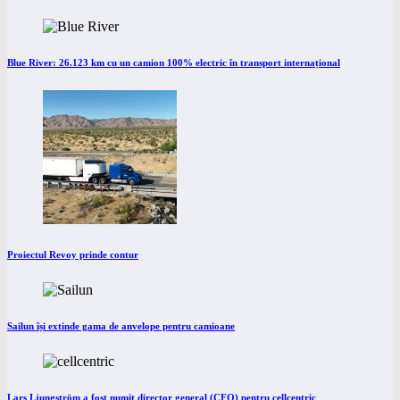
Blue River: 26.123 km cu un camion 100% electric în transport internațional
Proiectul Revoy prinde contur
Sailun își extinde gama de anvelope pentru camioane
Lars Ljungström a fost numit director general (CFO) pentru cellcentric