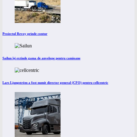
Proiectul Revoy prinde contur
Sailun își extinde gama de anvelope pentru camioane
Lars Ljungström a fost numit director general (CFO) pentru cellcentric