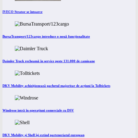
IVECO Strator se întoarce
BursaTransport/123cargo introduce o nouă funcționalitate
Daimler Truck recheamă în service peste 131.000 de camioane
DKV Mobility achiziționează pachetul majoritar de acțiuni la Tolltickets
Windrose intră în operațiuni comerciale cu DSV
DKV Mobility și Shell își extind parteneriatul european