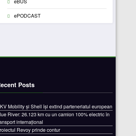
eBUS
ePODCAST
ecent Posts
KV Mobility și Shell își extind parteneriatul european
lue River: 26.123 km cu un camion 100% electric în
ransport internațional
roiectul Revoy prinde contur