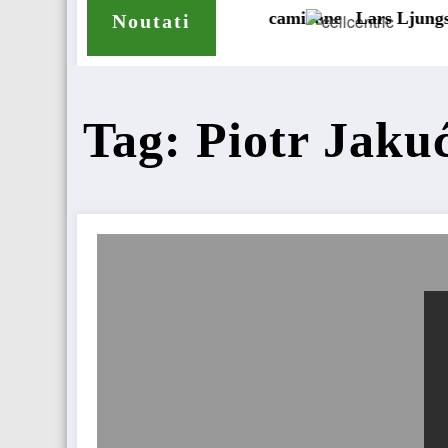
ma de anvelope pentru camioane
Lars Ljungström a fost n
Noutati
Tag: Piotr Jaku