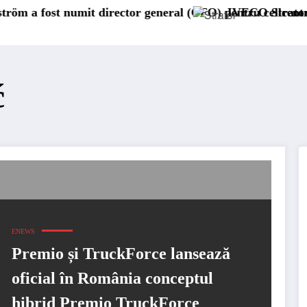
umit director general (CFO) pentru cellcentric
IVECO Strator se întoarce
ć
ENEWS
Premio și TruckForce lansează
oficial în România conceptul
hibrid Premio TruckForce