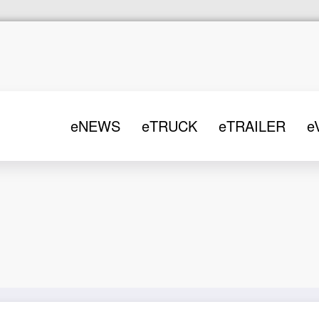
eNEWS
eTRUCK
eTRAILER
e