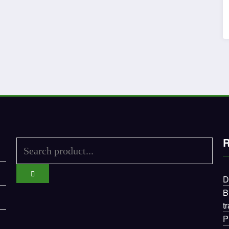
R
D
B
t
P