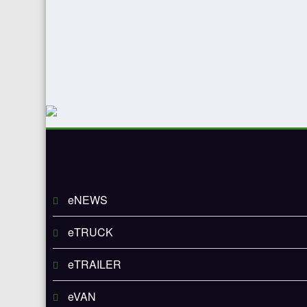
eNEWS
eTRUCK
eTRAILER
eVAN