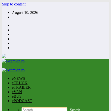
Skip to content
August 10, 2026
eNEWS
eTRUCK
eTRAILER
eVAN
eBUS
ePODCAST