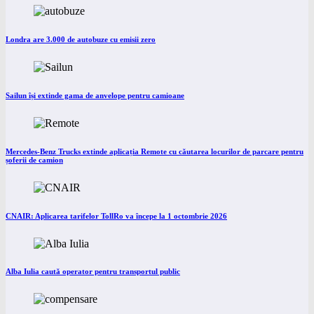
Londra are 3.000 de autobuze cu emisii zero
Sailun își extinde gama de anvelope pentru camioane
Mercedes-Benz Trucks extinde aplicația Remote cu căutarea locurilor de parcare pentru
șoferii de camion
CNAIR: Aplicarea tarifelor TollRo va începe la 1 octombrie 2026
Alba Iulia caută operator pentru transportul public