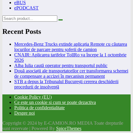
eBUS
ePODCAST
Recent Posts
Mercedes-Benz Trucks extinde aplicația Remote cu căutarea
locurilor de parcare pentru șoferii de camion
CNAIR: Aplicarea tarifelor TollRo va începe la 1 octombrie
2026
Alba Iulia caută operator pentru transportul public
Două asociații ale transportatorilor cer transformarea schemei
de compensare a accizei în mecanism permanent
STB a depus la Tribunalul București cererea deschiderii
procedurii de insolvență
Cookie Policy (EU)
Ce este un cookie si cum se poate dezactiva
Politica de confidentialitate
Despre noi
Copyright © 2024 by E-CAMION.RO MEDIA Toate drepturile
sunt rezervate | Powered By
SpiceThemes