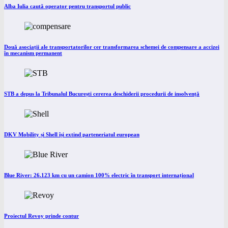
Alba Iulia caută operator pentru transportul public
Două asociații ale transportatorilor cer transformarea schemei de compensare a accizei
în mecanism permanent
STB a depus la Tribunalul București cererea deschiderii procedurii de insolvență
DKV Mobility și Shell își extind parteneriatul european
Blue River: 26.123 km cu un camion 100% electric în transport internațional
Proiectul Revoy prinde contur