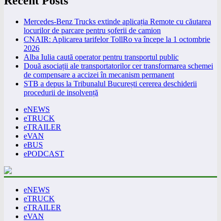
Recent Posts
Mercedes-Benz Trucks extinde aplicația Remote cu căutarea
locurilor de parcare pentru șoferii de camion
CNAIR: Aplicarea tarifelor TollRo va începe la 1 octombrie
2026
Alba Iulia caută operator pentru transportul public
Două asociații ale transportatorilor cer transformarea schemei
de compensare a accizei în mecanism permanent
STB a depus la Tribunalul București cererea deschiderii
procedurii de insolvență
eNEWS
eTRUCK
eTRAILER
eVAN
eBUS
ePODCAST
eNEWS
eTRUCK
eTRAILER
eVAN