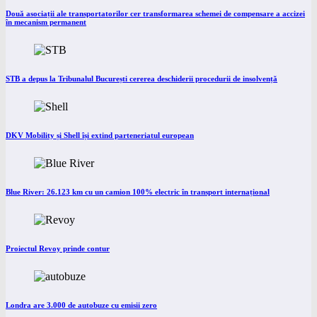
Două asociații ale transportatorilor cer transformarea schemei de compensare a accizei
în mecanism permanent
STB a depus la Tribunalul București cererea deschiderii procedurii de insolvență
DKV Mobility și Shell își extind parteneriatul european
Blue River: 26.123 km cu un camion 100% electric în transport internațional
Proiectul Revoy prinde contur
Londra are 3.000 de autobuze cu emisii zero