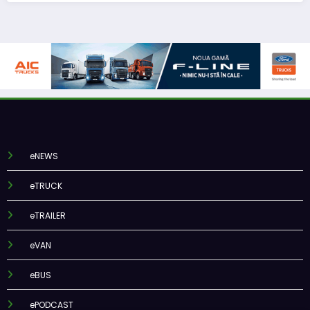
eNEWS
eTRUCK
eTRAILER
eVAN
eBUS
ePODCAST