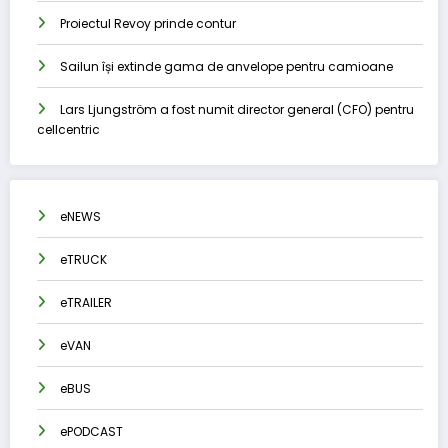
Proiectul Revoy prinde contur
Sailun își extinde gama de anvelope pentru camioane
Lars Ljungström a fost numit director general (CFO) pentru
cellcentric
eNEWS
eTRUCK
eTRAILER
eVAN
eBUS
ePODCAST