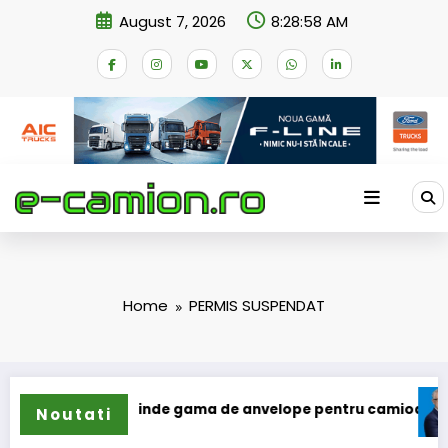
Skip
August 7, 2026
8:28:58 AM
to
content
Home
PERMIS SUSPENDAT
Sailun își extinde gama de anvelope pentru camioane
Lar
Noutati