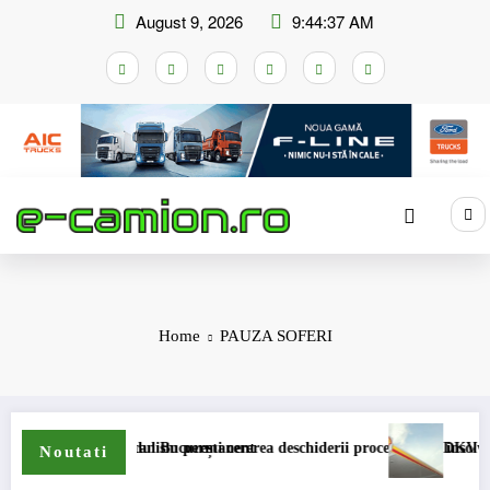
Skip
August 9, 2026
9:44:37 AM
to
content
Home
PAUZA SOFERI
ccizei în mecanism permanent
a Tribunalul București cererea deschiderii procedurii de insolvență
DKV Mobility și S
Noutati