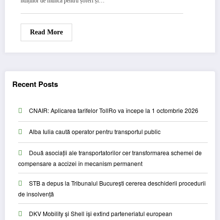
ndițiilor de muncă pentru șoferi și…
Read More
Recent Posts
CNAIR: Aplicarea tarifelor TollRo va începe la 1 octombrie 2026
Alba Iulia caută operator pentru transportul public
Două asociații ale transportatorilor cer transformarea schemei de
compensare a accizei în mecanism permanent
STB a depus la Tribunalul București cererea deschiderii procedurii
de insolvență
DKV Mobility și Shell își extind parteneriatul european