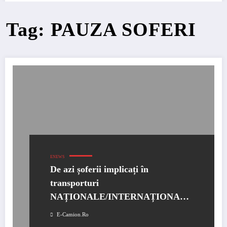
Tag: PAUZA SOFERI
ENEWS
De azi șoferii implicați în
transporturi
NAȚIONALE/INTERNAȚIONALE
pot conduce 11 ore pe zi
E-Camion.ro