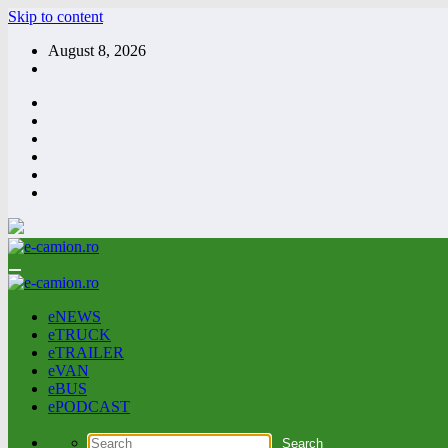
Skip to content
August 8, 2026
eNEWS
eTRUCK
eTRAILER
eVAN
eBUS
ePODCAST