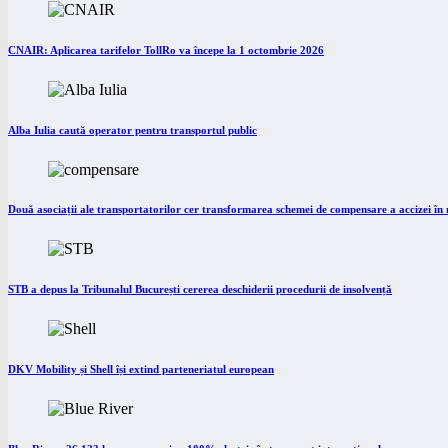
CNAIR: Aplicarea tarifelor TollRo va începe la 1 octombrie 2026
Alba Iulia caută operator pentru transportul public
Două asociații ale transportatorilor cer transformarea schemei de compensare a accizei î
STB a depus la Tribunalul București cererea deschiderii procedurii de insolvență
DKV Mobility și Shell își extind parteneriatul european