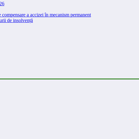
026
 de compensare a accizei în mecanism permanent
rii de insolvență