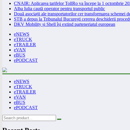
CNAIR: Aplicarea tarifelor TollRo va începe la 1 octombrie 2
Alba Iulia caută operator pentru transportul public
Două asociații ale transportatorilor cer transformarea schemei
STB a depus la Tribunalul București cererea deschiderii procedu
DKV Mobility și Shell își extind parteneriatul european
eNEWS
eTRUCK
eTRAILER
eVAN
eBUS
ePODCAST
eNEWS
eTRUCK
eTRAILER
eVAN
eBUS
ePODCAST