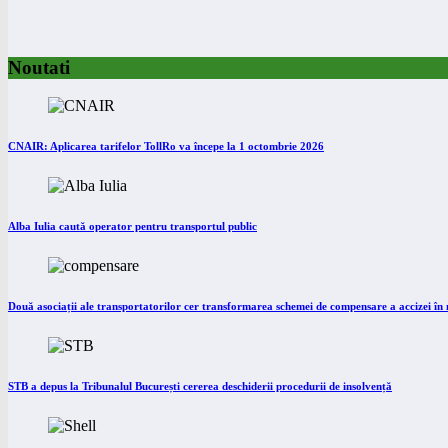
Noutati
CNAIR: Aplicarea tarifelor TollRo va începe la 1 octombrie 2026
Alba Iulia caută operator pentru transportul public
Două asociații ale transportatorilor cer transformarea schemei de compensare a accizei î
STB a depus la Tribunalul București cererea deschiderii procedurii de insolvență