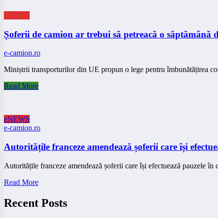
eNEWS
Șoferii de camion ar trebui să petreacă o săptămână d
e-camion.ro
Miniștrii transporturilor din UE propun o lege pentru îmbunătățirea co
Read More
eNEWS
e-camion.ro
Autoritățile franceze amendează șoferii care își efectu
Autoritățile franceze amendează șoferii care își efectuează pauzele în
Read More
Recent Posts