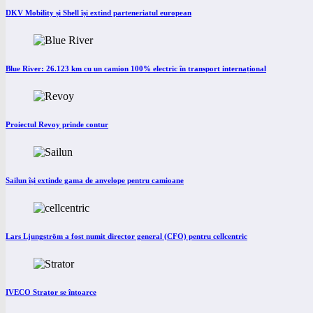
DKV Mobility și Shell își extind parteneriatul european
Blue River: 26.123 km cu un camion 100% electric în transport internațional
Proiectul Revoy prinde contur
Sailun își extinde gama de anvelope pentru camioane
Lars Ljungström a fost numit director general (CFO) pentru cellcentric
IVECO Strator se întoarce