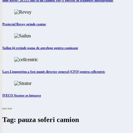
Blue River: 26.123 km cu un camion 100% electric în transport internațional
Proiectul Revoy prinde contur
Sailun își extinde gama de anvelope pentru camioane
Lars Ljungström a fost numit director general (CFO) pentru cellcentric
IVECO Strator se întoarce
Tag: pauza soferi camion