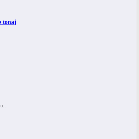
 tonaj
, au…