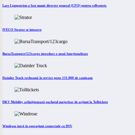
Lars Ljungström a fost numit director general (CFO) pentru cellcentric
IVECO Strator se întoarce
BursaTransport/123cargo introduce o nouă funcționalitate
Daimler Truck recheamă în service peste 131.000 de camioane
DKV Mobility achiziționează pachetul majoritar de acțiuni la Tolltickets
Windrose intră în operațiuni comerciale cu DSV