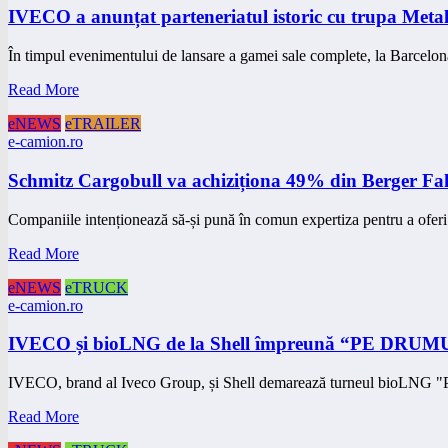
IVECO a anunțat parteneriatul istoric cu trupa Metal
În timpul evenimentului de lansare a gamei sale complete, la Barcel
Read More
eNEWS
eTRAILER
e-camion.ro
Schmitz Cargobull va achiziționa 49% din Berger Fa
Companiile intenționează să-și pună în comun expertiza pentru a oferi 
Read More
eNEWS
eTRUCK
e-camion.ro
IVECO și bioLNG de la Shell împreună “PE DR
IVECO, brand al Iveco Group, și Shell demarează turneul bi
Read More