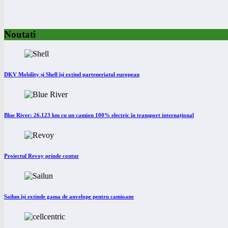
Noutati
DKV Mobility și Shell își extind parteneriatul european
Blue River: 26.123 km cu un camion 100% electric în transport internațional
Proiectul Revoy prinde contur
Sailun își extinde gama de anvelope pentru camioane