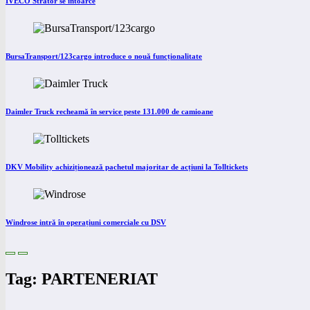
IVECO Strator se întoarce
BursaTransport/123cargo introduce o nouă funcționalitate
Daimler Truck recheamă în service peste 131.000 de camioane
DKV Mobility achiziționează pachetul majoritar de acțiuni la Tolltickets
Windrose intră în operațiuni comerciale cu DSV
Tag: PARTENERIAT