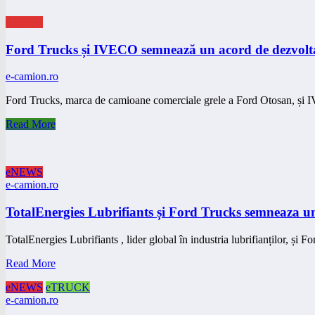
eNEWS
Ford Trucks și IVECO semnează un acord de dezvolta
e-camion.ro
Ford Trucks, marca de camioane comerciale grele a Ford Otosan, ș
Read More
eNEWS
e-camion.ro
TotalEnergies Lubrifiants și Ford Trucks semneaza un 
TotalEnergies Lubrifiants , lider global în industria lubrifianților, și
Read More
eNEWS
eTRUCK
e-camion.ro