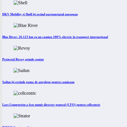
DKV Mobility și Shell își extind parteneriatul european
Blue River: 26.123 km cu un camion 100% electric în transport internațional
Proiectul Revoy prinde contur
Sailun își extinde gama de anvelope pentru camioane
Lars Ljungström a fost numit director general (CFO) pentru cellcentric