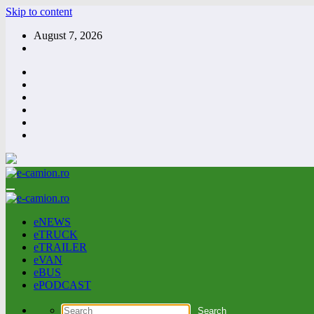
Skip to content
August 7, 2026
eNEWS
eTRUCK
eTRAILER
eVAN
eBUS
ePODCAST