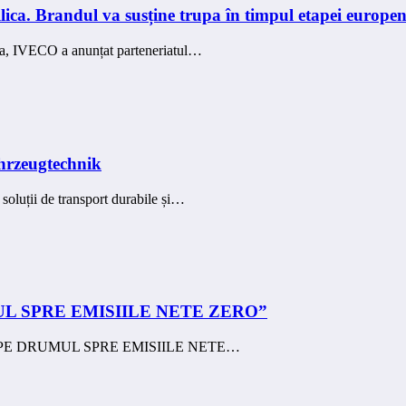
lica. Brandul va susține trupa în timpul etapei europ
ona, IVECO a anunțat parteneriatul…
hrzeugtechnik
soluții de transport durabile și…
UMUL SPRE EMISIILE NETE ZERO”
oLNG "PE DRUMUL SPRE EMISIILE NETE…