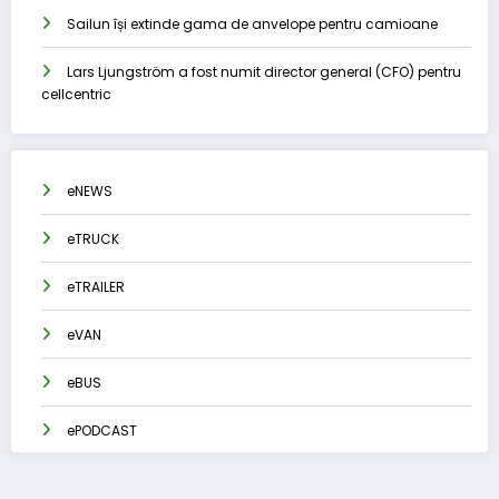
Sailun își extinde gama de anvelope pentru camioane
Lars Ljungström a fost numit director general (CFO) pentru
cellcentric
eNEWS
eTRUCK
eTRAILER
eVAN
eBUS
ePODCAST