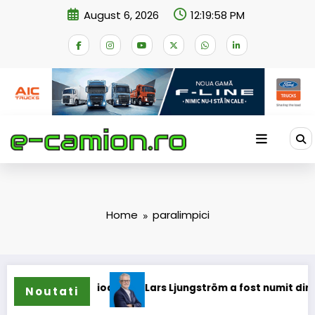
Skip
August 6, 2026
12:19:58 PM
to
content
Home
paralimpici
e pentru camioane
Lars Ljungström a fost numit director g
Noutati