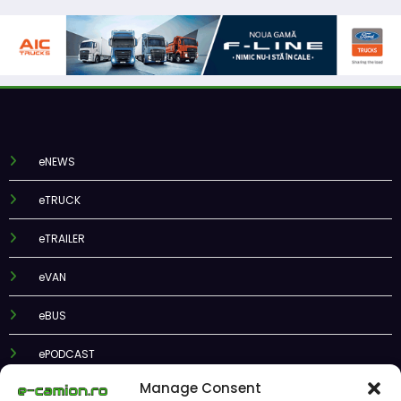
eNEWS
eTRUCK
eTRAILER
eVAN
eBUS
ePODCAST
Manage Consent