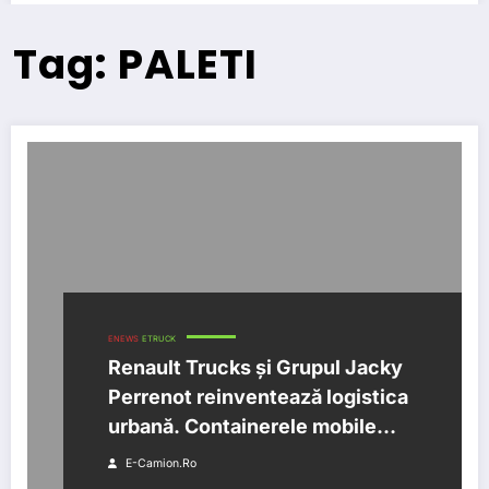
Tag: PALETI
ENEWS
ETRUCK
Renault Trucks și Grupul Jacky
Perrenot reinventează logistica
urbană. Containerele mobile
inlocuiesc paletii traditionali
E-Camion.ro