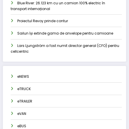
Blue River: 26.123 km cu un camion 100% electric în
transport internațional
Proiectul Revoy prinde contur
Sailun își extinde gama de anvelope pentru camioane
Lars Ljungström a fost numit director general (CFO) pentru
cellcentric
eNEWS
eTRUCK
eTRAILER
eVAN
eBUS