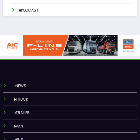
ePODCAST
eNEWS
eTRUCK
eTRAILER
eVAN
eBUS