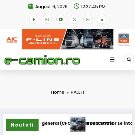
Skip
August 6, 2026
12:27:45 PM
to
content
Home
PALETI
it director general (CFO) pentru cellcentric
IVECO Strator se întoarce
Noutati