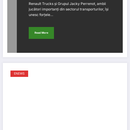
Renault Trucks și Grupul Jacky Perrenot, ambii
jucători importanți din sectorul transporturilor, își
unesc forțele…
Read More
ENEWS