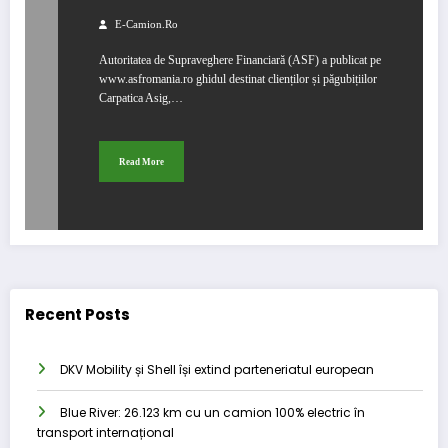
E-Camion.ro
Autoritatea de Supraveghere Financiară (ASF) a publicat pe
www.asfromania.ro ghidul destinat clienților și păgubițiilor
Carpatica Asig,…
Read More
Recent Posts
DKV Mobility și Shell își extind parteneriatul european
Blue River: 26.123 km cu un camion 100% electric în
transport internațional