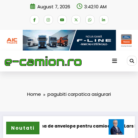
Skip
August 7, 2026
3:42:10 AM
to
content
Home
pagubiti carpatica asigurari
și extinde gama de anvelope pentru camioane
Lars Ljungst
Noutati