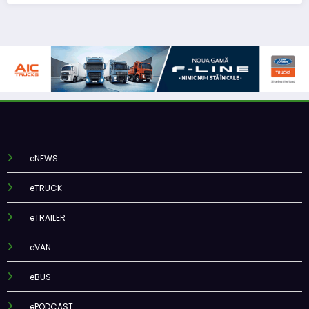
eNEWS
eTRUCK
eTRAILER
eVAN
eBUS
ePODCAST