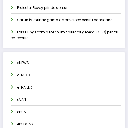
Proiectul Revoy prinde contur
Sailun își extinde gama de anvelope pentru camioane
Lars Ljungström a fost numit director general (CFO) pentru
cellcentric
eNEWS
eTRUCK
eTRAILER
eVAN
eBUS
ePODCAST