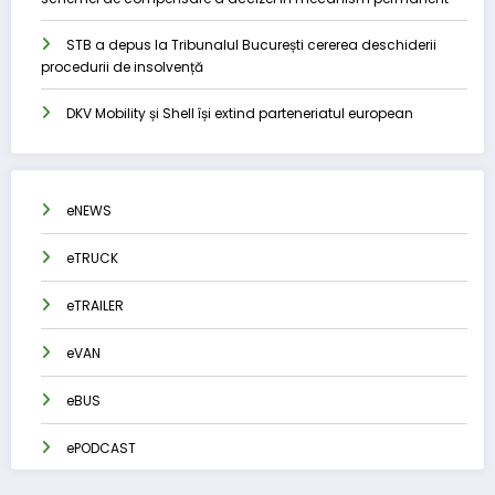
STB a depus la Tribunalul București cererea deschiderii
procedurii de insolvență
DKV Mobility și Shell își extind parteneriatul european
eNEWS
eTRUCK
eTRAILER
eVAN
eBUS
ePODCAST