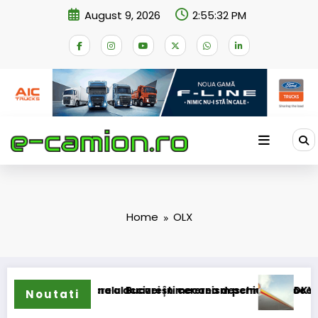
Skip
August 9, 2026
2:55:33 PM
to
content
Home
OLX
i de compensare a accizei în mecanism permanent
epus la Tribunalul București cererea deschiderii procedurii de
DKV Mobilit
Noutati