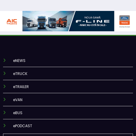
eNEWS
eTRUCK
eTRAILER
eVAN
eBUS
ePODCAST