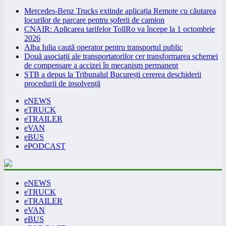
Mercedes-Benz Trucks extinde aplicația Remote cu căutarea
locurilor de parcare pentru șoferii de camion
CNAIR: Aplicarea tarifelor TollRo va începe la 1 octombrie
2026
Alba Iulia caută operator pentru transportul public
Două asociații ale transportatorilor cer transformarea schemei
de compensare a accizei în mecanism permanent
STB a depus la Tribunalul București cererea deschiderii
procedurii de insolvență
eNEWS
eTRUCK
eTRAILER
eVAN
eBUS
ePODCAST
eNEWS
eTRUCK
eTRAILER
eVAN
eBUS