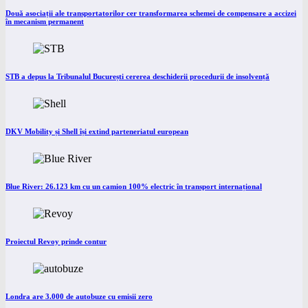
Două asociații ale transportatorilor cer transformarea schemei de compensare a accizei
în mecanism permanent
STB a depus la Tribunalul București cererea deschiderii procedurii de insolvență
DKV Mobility și Shell își extind parteneriatul european
Blue River: 26.123 km cu un camion 100% electric în transport internațional
Proiectul Revoy prinde contur
Londra are 3.000 de autobuze cu emisii zero