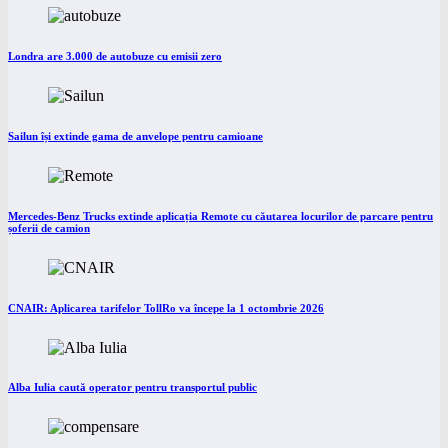
Londra are 3.000 de autobuze cu emisii zero
Sailun își extinde gama de anvelope pentru camioane
Mercedes-Benz Trucks extinde aplicația Remote cu căutarea locurilor de parcare pentru
șoferii de camion
CNAIR: Aplicarea tarifelor TollRo va începe la 1 octombrie 2026
Alba Iulia caută operator pentru transportul public