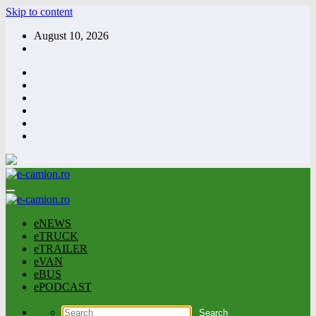
Skip to content
August 10, 2026
eNEWS
eTRUCK
eTRAILER
eVAN
eBUS
ePODCAST