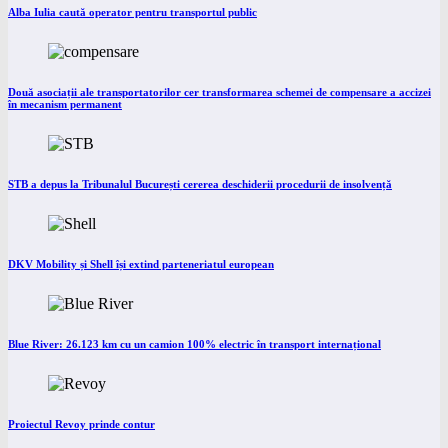
Alba Iulia caută operator pentru transportul public
Două asociații ale transportatorilor cer transformarea schemei de compensare a accizei
în mecanism permanent
STB a depus la Tribunalul București cererea deschiderii procedurii de insolvență
DKV Mobility și Shell își extind parteneriatul european
Blue River: 26.123 km cu un camion 100% electric în transport internațional
Proiectul Revoy prinde contur