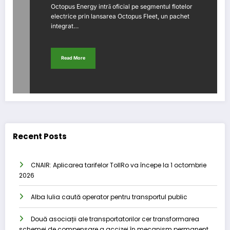
Octopus Energy intră oficial pe segmentul flotelor
electrice prin lansarea Octopus Fleet, un pachet
integrat…
Read More
Recent Posts
CNAIR: Aplicarea tarifelor TollRo va începe la 1 octombrie
2026
Alba Iulia caută operator pentru transportul public
Două asociații ale transportatorilor cer transformarea
schemei de compensare a accizei în mecanism permanent