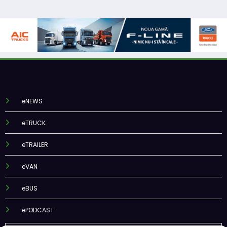
eNEWS
eTRUCK
eTRAILER
eVAN
eBUS
ePODCAST