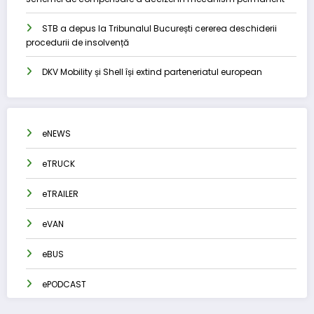
STB a depus la Tribunalul București cererea deschiderii
procedurii de insolvență
DKV Mobility și Shell își extind parteneriatul european
eNEWS
eTRUCK
eTRAILER
eVAN
eBUS
ePODCAST