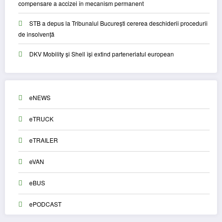
compensare a accizei în mecanism permanent
STB a depus la Tribunalul București cererea deschiderii procedurii
de insolvență
DKV Mobility și Shell își extind parteneriatul european
eNEWS
eTRUCK
eTRAILER
eVAN
eBUS
ePODCAST