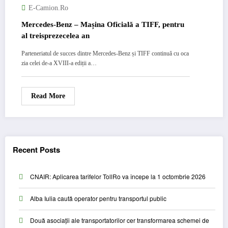
E-Camion.ro
Mercedes-Benz – Mașina Oficială a TIFF, pentru
al treisprezecelea an
Parteneriatul de succes dintre Mercedes-Benz și TIFF continuă cu oca
zia celei de-a XVIII-a ediții a…
Read More
Recent Posts
CNAIR: Aplicarea tarifelor TollRo va începe la 1 octombrie 2026
Alba Iulia caută operator pentru transportul public
Două asociații ale transportatorilor cer transformarea schemei de