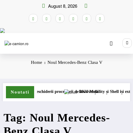
Skip
August 8, 2026
to
content
Home
Noul Mercedes-Benz Clasa V
rmanent
i cererea deschiderii procedurii de insolvență
DKV Mobility și Shell își extind part
Noutati
Tag: Noul Mercedes-
Benz Clasa V