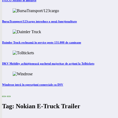
IVECO Strator se întoarce
BursaTransport/123cargo introduce o nouă funcționalitate
Daimler Truck recheamă în service peste 131.000 de camioane
DKV Mobility achiziționează pachetul majoritar de acțiuni la Tolltickets
Windrose intră în operațiuni comerciale cu DSV
Tag: Nokian E-Truck Trailer