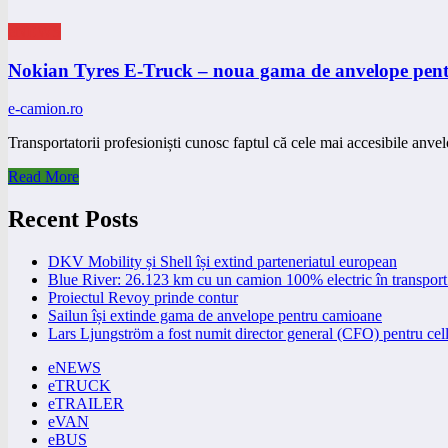
eNEWS
Nokian Tyres E-Truck – noua gama de anvelope pentru
e-camion.ro
Transportatorii profesioniști cunosc faptul că cele mai accesibile anv
Read More
Recent Posts
DKV Mobility și Shell își extind parteneriatul european
Blue River: 26.123 km cu un camion 100% electric în transport 
Proiectul Revoy prinde contur
Sailun își extinde gama de anvelope pentru camioane
Lars Ljungström a fost numit director general (CFO) pentru cell
eNEWS
eTRUCK
eTRAILER
eVAN
eBUS