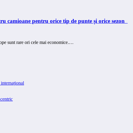
 camioane pentru orice tip de punte și orice sezon
elope sunt rare ori cele mai economice.…
internațional
centric