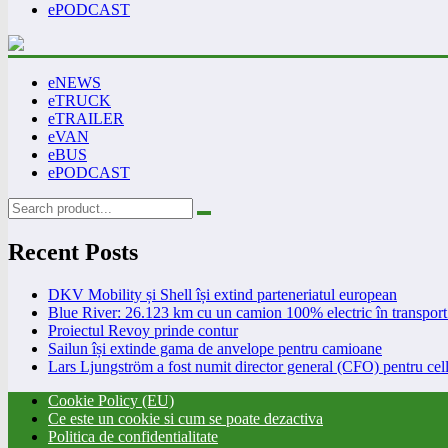
ePODCAST
eNEWS
eTRUCK
eTRAILER
eVAN
eBUS
ePODCAST
Recent Posts
DKV Mobility și Shell își extind parteneriatul european
Blue River: 26.123 km cu un camion 100% electric în transport 
Proiectul Revoy prinde contur
Sailun își extinde gama de anvelope pentru camioane
Lars Ljungström a fost numit director general (CFO) pentru cell
Cookie Policy (EU)
Ce este un cookie si cum se poate dezactiva
Politica de confidentialitate