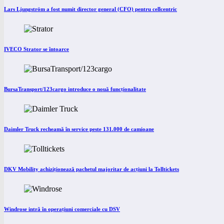
Lars Ljungström a fost numit director general (CFO) pentru cellcentric
IVECO Strator se întoarce
BursaTransport/123cargo introduce o nouă funcționalitate
Daimler Truck recheamă în service peste 131.000 de camioane
DKV Mobility achiziționează pachetul majoritar de acțiuni la Tolltickets
Windrose intră în operațiuni comerciale cu DSV