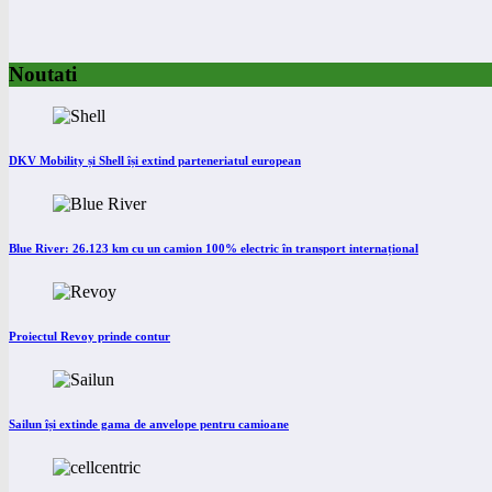
Noutati
DKV Mobility și Shell își extind parteneriatul european
Blue River: 26.123 km cu un camion 100% electric în transport internațional
Proiectul Revoy prinde contur
Sailun își extinde gama de anvelope pentru camioane