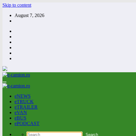
Skip to content
August 7, 2026
eNEWS
eTRUCK
eTRAILER
eVAN
eBUS
ePODCAST