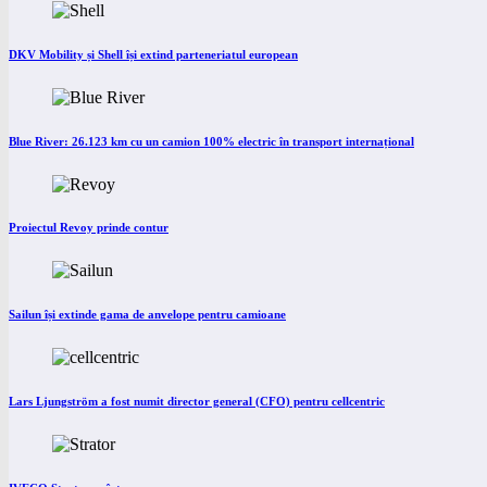
DKV Mobility și Shell își extind parteneriatul european
Blue River: 26.123 km cu un camion 100% electric în transport internațional
Proiectul Revoy prinde contur
Sailun își extinde gama de anvelope pentru camioane
Lars Ljungström a fost numit director general (CFO) pentru cellcentric