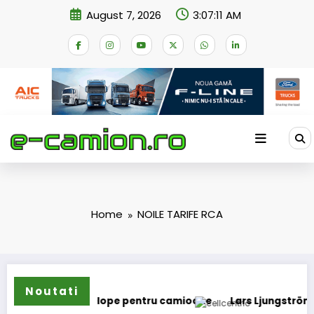
Skip
August 7, 2026
3:07:11 AM
to
content
Home
NOILE TARIFE RCA
Noutati
ma de anvelope pentru camioane
Lars Ljungström a fost num