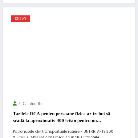
ENEWS
E-Camion.ro
Tarifele RCA pentru persoane fizice ar trebui să
scadă la aproximativ 400 lei/an pentru un
autovehicul
Patronatele din transporturile rutiere - UNTRR, APTE 200
2, FORT și APULUM consideră că inclusiv tarifele…