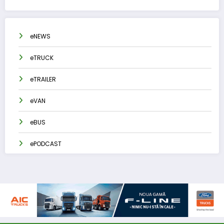
eNEWS
eTRUCK
eTRAILER
eVAN
eBUS
ePODCAST