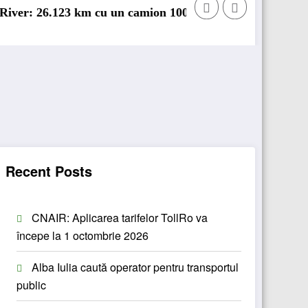
 km cu un camion 100% electric în transport internaționa
Proiectul Revoy prind
Recent Posts
CNAIR: Aplicarea tarifelor TollRo va
începe la 1 octombrie 2026
Alba Iulia caută operator pentru transportul
public