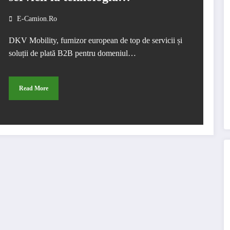
avantajoasă cu cip NFC
E-Camion.ro
DKV Mobility, furnizor european de top de servicii și
soluții de plată B2B pentru domeniul…
Read More