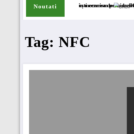
 compensare a accizei în mecanism permanent
la Tribunalul București cererea deschiderii procedurii de
DKV Mobility și
Noutati
Tag: NFC