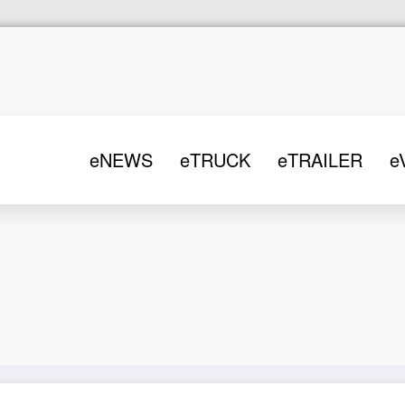
eNEWS
eTRUCK
eTRAILER
e