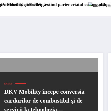
 insolvență
 Shell își extind parteneriatul european
Blue River: 26.123
ENEWS
DKV Mobility începe conversia
cardurilor de combustibil și de
servicii la tehnologia