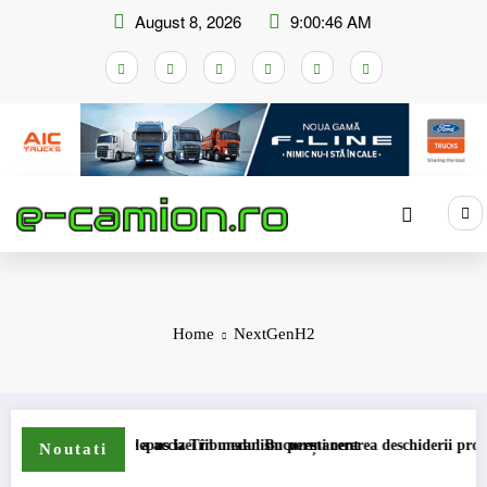
Skip
August 8, 2026
9:00:46 AM
to
content
Home
NextGenH2
de compensare a accizei în mecanism permanent
STB a depus la Tribunalul București cererea deschiderii procedurii d
Noutati