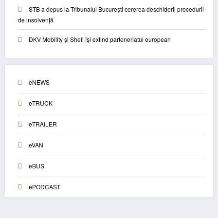
STB a depus la Tribunalul București cererea deschiderii procedurii
de insolvență
DKV Mobility și Shell își extind parteneriatul european
eNEWS
eTRUCK
eTRAILER
eVAN
eBUS
ePODCAST