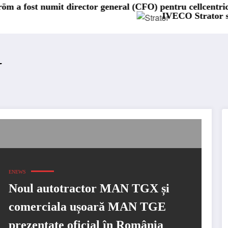
rector general (CFO) pentru cellcentric
IVECO Strator se întoarce
N
ENEWS
Noul autotractor MAN TGX și
comerciala ușoară MAN TGE
prezentate oficial în România