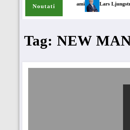
anvelope pentru camioane
Lars Ljungström a fost numit di
Noutati
Tag: NEW MA