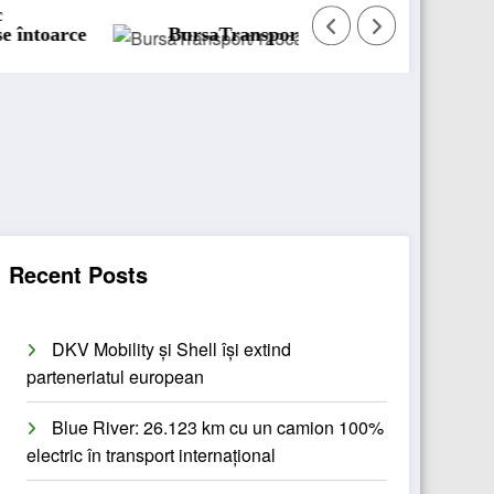
BursaTransport/123cargo introduce o nouă funcționalita
D
Recent Posts
DKV Mobility și Shell își extind
parteneriatul european
Blue River: 26.123 km cu un camion 100%
electric în transport internațional