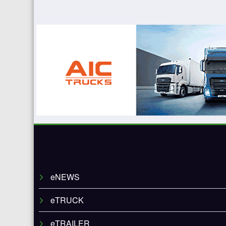
eNEWS
eTRUCK
eTRAILER