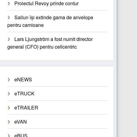
Proiectul Revoy prinde contur
Sailun își extinde gama de anvelope
pentru camioane
Lars Ljungström a fost numit director
general (CFO) pentru cellcentric
eNEWS
eTRUCK
eTRAILER
eVAN
eBUS