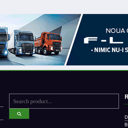
R
D
B