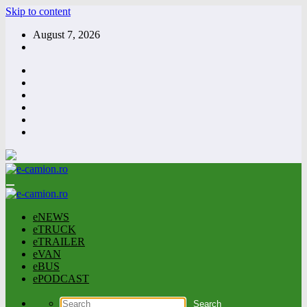
Skip to content
August 7, 2026
eNEWS
eTRUCK
eTRAILER
eVAN
eBUS
ePODCAST