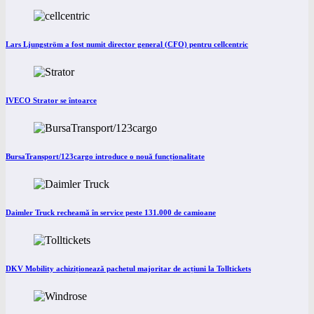
Lars Ljungström a fost numit director general (CFO) pentru cellcentric
IVECO Strator se întoarce
BursaTransport/123cargo introduce o nouă funcționalitate
Daimler Truck recheamă în service peste 131.000 de camioane
DKV Mobility achiziționează pachetul majoritar de acțiuni la Tolltickets