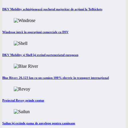
DKV Mobility achiziționează pachetul majoritar de acțiuni la Tolltickets
Windrose intră în operațiuni comerciale cu DSV
DKV Mobility și Shell își extind parteneriatul european
Blue River: 26.123 km cu un camion 100% electric în transport internațional
Proiectul Revoy prinde contur
Sailun își extinde gama de anvelope pentru camioane