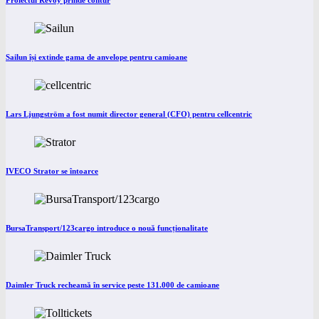
Proiectul Revoy prinde contur
Sailun își extinde gama de anvelope pentru camioane
Lars Ljungström a fost numit director general (CFO) pentru cellcentric
IVECO Strator se întoarce
BursaTransport/123cargo introduce o nouă funcționalitate
Daimler Truck recheamă în service peste 131.000 de camioane