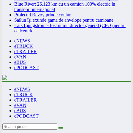
Blue River: 26.123 km cu un camion 100% electric în
transport internațional
Proiectul Revoy prinde contur
Sailun își extinde gama de anvelope pentru camioane
Lars Ljungström a fost numit director general (CFO) pentru
cellcentric
eNEWS
eTRUCK
eTRAILER
eVAN
eBUS
ePODCAST
eNEWS
eTRUCK
eTRAILER
eVAN
eBUS
ePODCAST