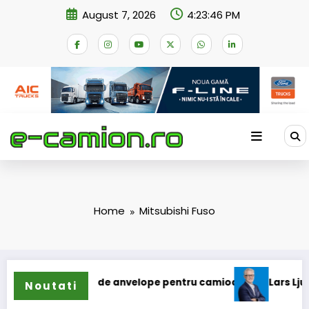
Skip
August 7, 2026
4:23:46 PM
to
content
Home
Mitsubishi Fuso
 extinde gama de anvelope pentru camioane
Lars Ljungströ
Noutati