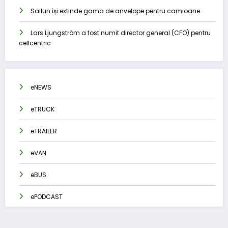
Sailun își extinde gama de anvelope pentru camioane
Lars Ljungström a fost numit director general (CFO) pentru
cellcentric
eNEWS
eTRUCK
eTRAILER
eVAN
eBUS
ePODCAST