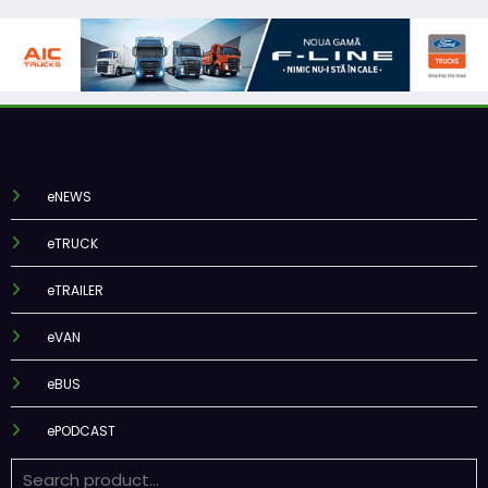
eNEWS
eTRUCK
eTRAILER
eVAN
eBUS
ePODCAST